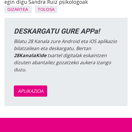
egin digu Sandra Ruiz psikologoak
GIZARTEA
TOLOSA
DESKARGATU GURE APPa!
Bilatu 28 Kanala zure Android eta iOS aplikazio
bilatzailean eta deskargatu. Bertan
28KanalaKide
txartel digitalak eskaintzen
dizuten abantailez gozatzeko aukera izango
duzu.
APLIKAZIOA