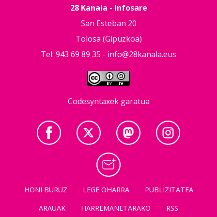
28 Kanala - Infosare
San Esteban 20
Tolosa (Gipuzkoa)
Tel: 943 69 89 35 -
info@28kanala.eus
Codesyntaxek garatua
HONI BURUZ
LEGE OHARRA
PUBLIZITATEA
ARAUAK
HARREMANETARAKO
RSS