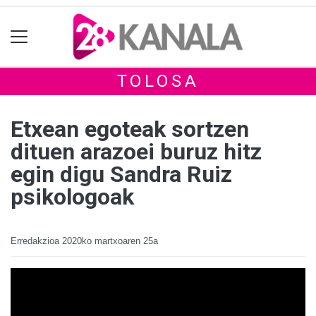
TOLOSA
Etxean egoteak sortzen
dituen arazoei buruz hitz
egin digu Sandra Ruiz
psikologoak
Erredakzioa
2020ko martxoaren 25a