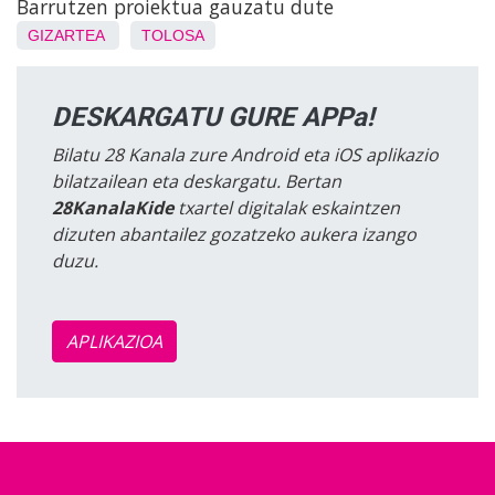
Barrutzen proiektua gauzatu dute
GIZARTEA
TOLOSA
DESKARGATU GURE APPa!
Bilatu 28 Kanala zure Android eta iOS aplikazio
bilatzailean eta deskargatu. Bertan
28KanalaKide
txartel digitalak eskaintzen
dizuten abantailez gozatzeko aukera izango
duzu.
APLIKAZIOA