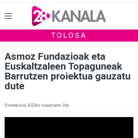
TOLOSA
Asmoz Fundazioak eta
Euskaltzaleen Topaguneak
Barrutzen proiektua gauzatu
dute
Erredakzioa
2022ko maiatzaren 24a