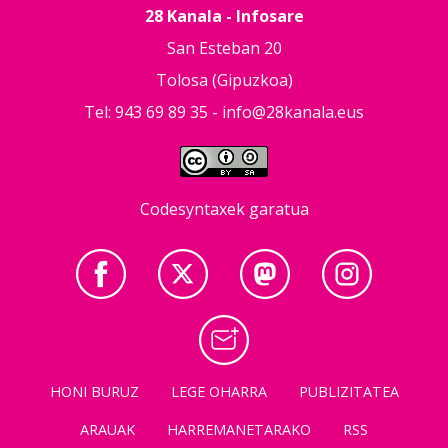
28 Kanala - Infosare
San Esteban 20
Tolosa (Gipuzkoa)
Tel: 943 69 89 35 -
info@28kanala.eus
Codesyntaxek garatua
HONI BURUZ
LEGE OHARRA
PUBLIZITATEA
ARAUAK
HARREMANETARAKO
RSS