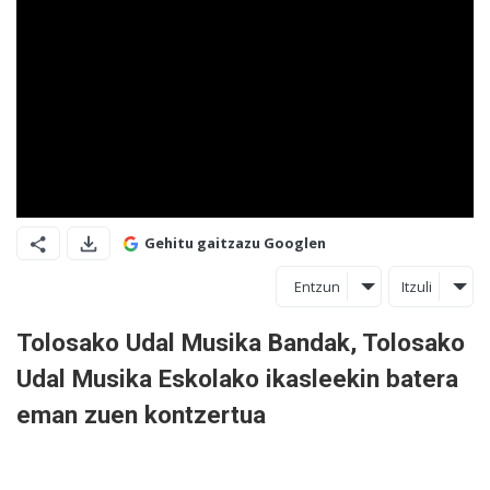
Gehitu gaitzazu Googlen
Entzun
Itzuli
Tolosako Udal Musika Bandak, Tolosako
Udal Musika Eskolako ikasleekin batera
eman zuen kontzertua