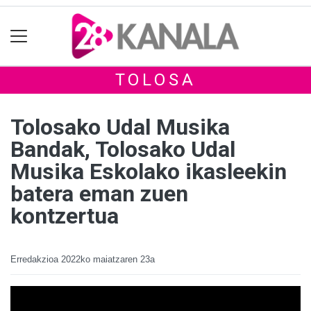
TOLOSA
Tolosako Udal Musika
Bandak, Tolosako Udal
Musika Eskolako ikasleekin
batera eman zuen
kontzertua
Erredakzioa
2022ko maiatzaren 23a