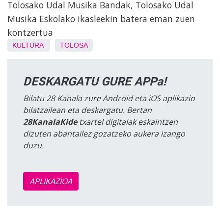
Tolosako Udal Musika Bandak, Tolosako Udal
Musika Eskolako ikasleekin batera eman zuen
kontzertua
KULTURA
TOLOSA
DESKARGATU GURE APPa!
Bilatu 28 Kanala zure Android eta iOS aplikazio
bilatzailean eta deskargatu. Bertan
28KanalaKide
txartel digitalak eskaintzen
dizuten abantailez gozatzeko aukera izango
duzu.
APLIKAZIOA