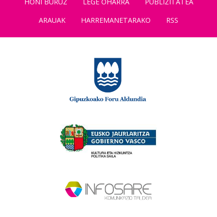
HONI BURUZ
LEGE OHARRA
PUBLIZITATEA
ARAUAK
HARREMANETARAKO
RSS