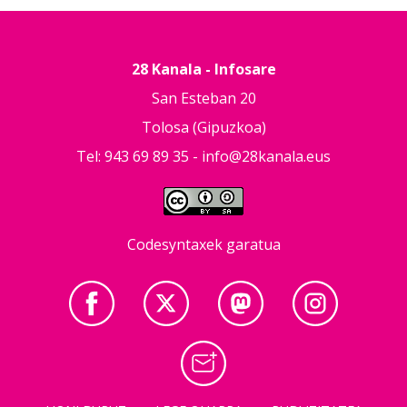
28 Kanala - Infosare
San Esteban 20
Tolosa (Gipuzkoa)
Tel: 943 69 89 35 -
info@28kanala.eus
Codesyntaxek garatua