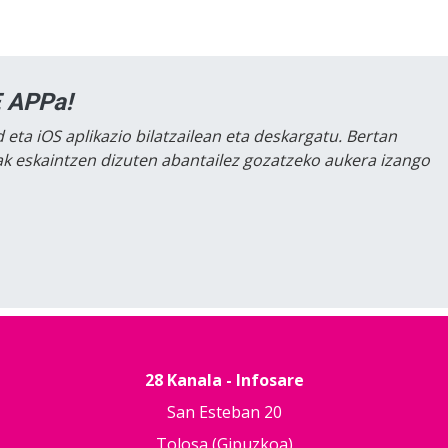
 APPa!
 eta iOS aplikazio bilatzailean eta deskargatu. Bertan
lak eskaintzen dizuten abantailez gozatzeko aukera izango
28 Kanala - Infosare
San Esteban 20
Tolosa (Gipuzkoa)