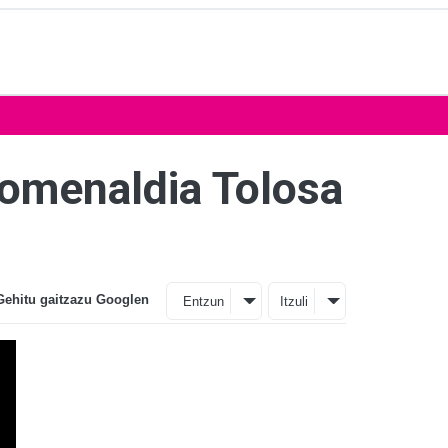
i omenaldia Tolosa
Gehitu gaitzazu Googlen
Entzun
Itzuli