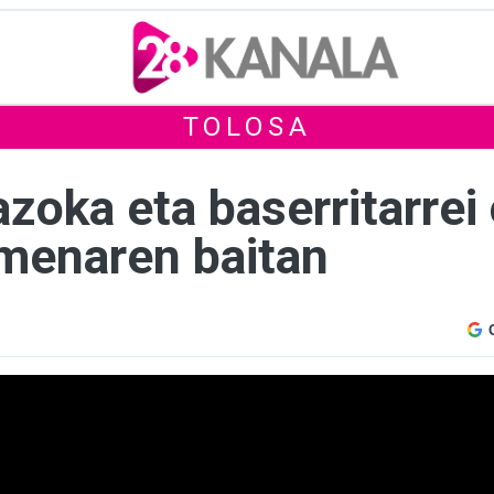
TOLOSA
azoka eta baserritarre
imenaren baitan