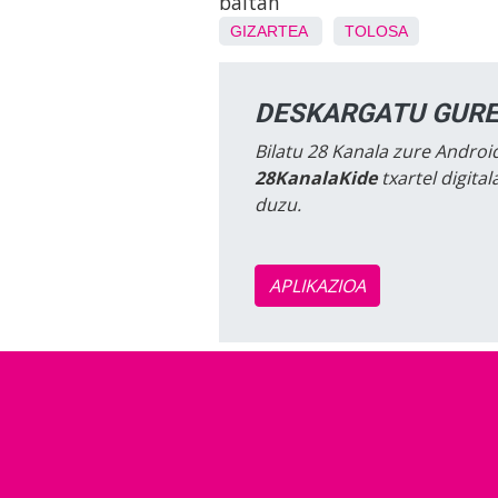
baitan
GIZARTEA
TOLOSA
DESKARGATU GURE
Bilatu 28 Kanala zure Android
28KanalaKide
txartel digita
duzu.
APLIKAZIOA