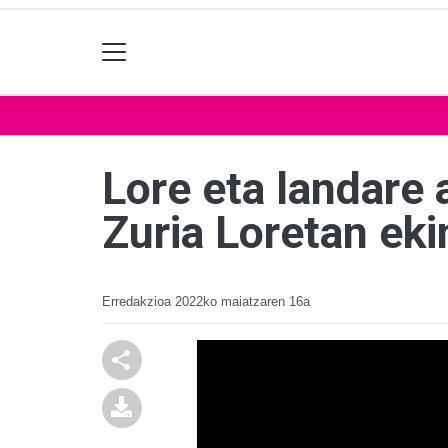
Lore eta landare 
Zuria Loretan ek
Erredakzioa
2022ko maiatzaren 16a