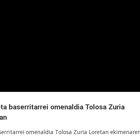
ta baserritarrei omenaldia Tolosa Zuria
tan
serritarrei omenaldia Tolosa Zuria Loretan ekimenare