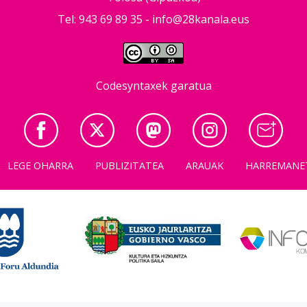
Tel: 943 69 89 35 -
info@28kanala.eus
Codesyntaxek garatua
LEGE OHARRA
PUBLIZITATEA
ARAUAK
HARREMANE