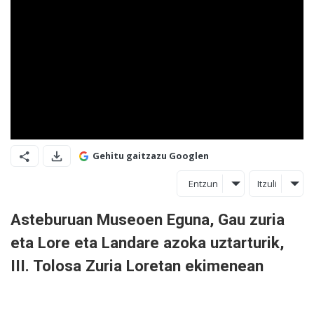
Gehitu gaitzazu Googlen
Entzun
Itzuli
Asteburuan Museoen Eguna, Gau zuria
eta Lore eta Landare azoka uztarturik,
III. Tolosa Zuria Loretan ekimenean