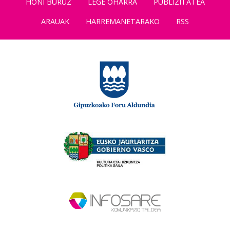
HONI BURUZ
LEGE OHARRA
PUBLIZITATEA
ARAUAK
HARREMANETARAKO
RSS