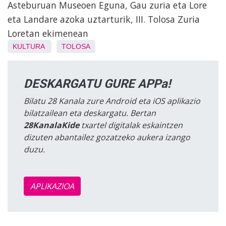
Asteburuan Museoen Eguna, Gau zuria eta Lore
eta Landare azoka uztarturik, III. Tolosa Zuria
Loretan ekimenean
KULTURA
TOLOSA
DESKARGATU GURE APPa!
Bilatu 28 Kanala zure Android eta iOS aplikazio
bilatzailean eta deskargatu. Bertan
28KanalaKide
txartel digitalak eskaintzen
dizuten abantailez gozatzeko aukera izango
duzu.
APLIKAZIOA