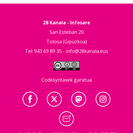
28 Kanala - Infosare
San Esteban 20
Tolosa (Gipuzkoa)
Tel: 943 69 89 35 -
info@28kanala.eus
Codesyntaxek garatua