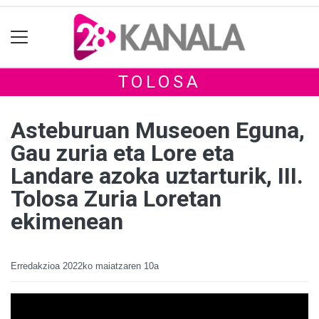
TOLOSA
Asteburuan Museoen Eguna,
Gau zuria eta Lore eta
Landare azoka uztarturik, III.
Tolosa Zuria Loretan
ekimenean
Erredakzioa
2022ko maiatzaren 10a