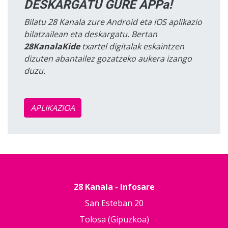
DESKARGATU GURE APPa!
Bilatu 28 Kanala zure Android eta iOS aplikazio
bilatzailean eta deskargatu. Bertan
28KanalaKide
txartel digitalak eskaintzen
dizuten abantailez gozatzeko aukera izango
duzu.
APLIKAZIOA
28 Kanala - Infosare
San Esteban 20
Tolosa (Gipuzkoa)