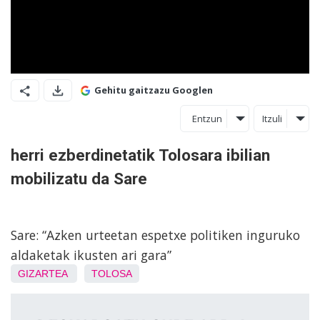
Gehitu gaitzazu Googlen
Entzun
Itzuli
herri ezberdinetatik Tolosara ibilian
mobilizatu da Sare
Sare: “Azken urteetan espetxe politiken inguruko
aldaketak ikusten ari gara”
GIZARTEA
TOLOSA