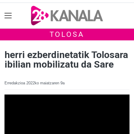
TOLOSA
herri ezberdinetatik Tolosara
ibilian mobilizatu da Sare
Erredakzioa
2022ko maiatzaren 9a