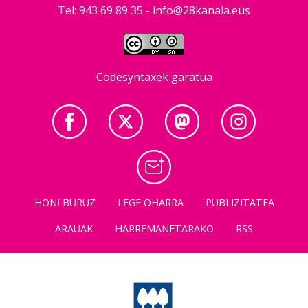
Tel: 943 69 89 35 -
info@28kanala.eus
Codesyntaxek garatua
HONI BURUZ
LEGE OHARRA
PUBLIZITATEA
ARAUAK
HARREMANETARAKO
RSS