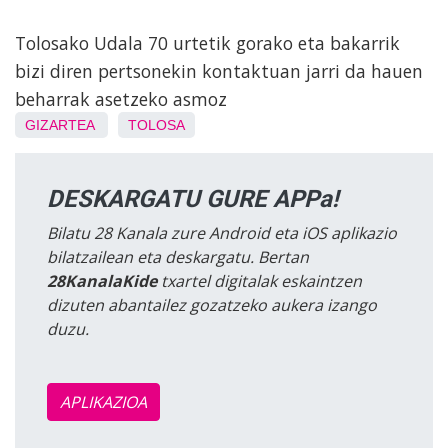
Tolosako Udala 70 urtetik gorako eta bakarrik
bizi diren pertsonekin kontaktuan jarri da hauen
beharrak asetzeko asmoz
GIZARTEA
TOLOSA
DESKARGATU GURE APPa!
Bilatu 28 Kanala zure Android eta iOS aplikazio
bilatzailean eta deskargatu. Bertan
28KanalaKide
txartel digitalak eskaintzen
dizuten abantailez gozatzeko aukera izango
duzu.
APLIKAZIOA