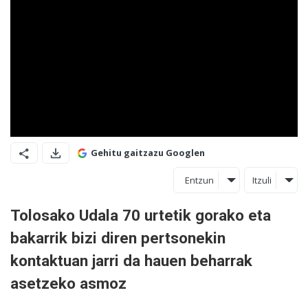
Gehitu gaitzazu Googlen
Entzun
Itzuli
Tolosako Udala 70 urtetik gorako eta
bakarrik bizi diren pertsonekin
kontaktuan jarri da hauen beharrak
asetzeko asmoz