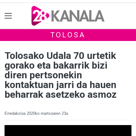
TOLOSA
Tolosako Udala 70 urtetik
gorako eta bakarrik bizi
diren pertsonekin
kontaktuan jarri da hauen
beharrak asetzeko asmoz
Erredakzioa
2020ko martxoaren 23a