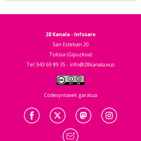
28 Kanala - Infosare
San Esteban 20
Tolosa (Gipuzkoa)
Tel: 943 69 89 35 -
info@28kanala.eus
Codesyntaxek garatua