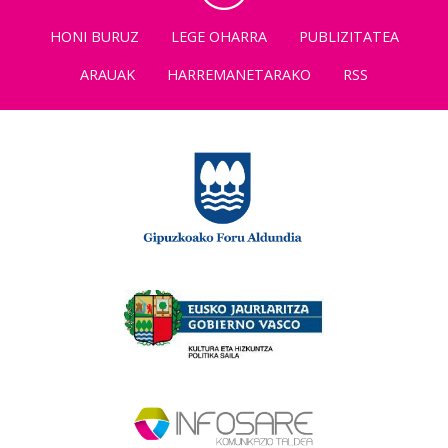
HONI BURUZ
LEGE OHARRA
PUBLIZITATEA
ARAUAK
HARREMANETARAKO
RSS