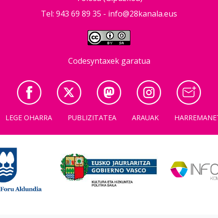
Tel: 943 69 89 35 -
info@28kanala.eus
Codesyntaxek garatua
LEGE OHARRA
PUBLIZITATEA
ARAUAK
HARREMANE