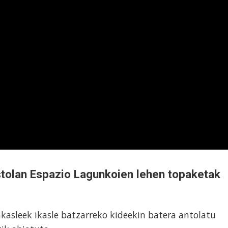
tolan Espazio Lagunkoien lehen topaketak
kasleek ikasle batzarreko kideekin batera antolatu