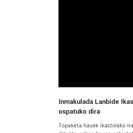
Inmakulada Lanbide Ikas
ospatuko dira
Topaketa hauek ikastolako ira