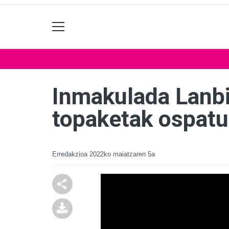
Inmakulada Lanbi
topaketak ospatu
Erredakzioa
2022ko maiatzaren 5a