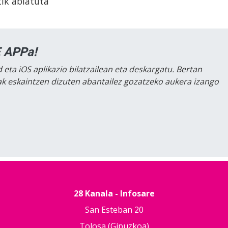
tik abiatuta
 APPa!
 eta iOS aplikazio bilatzailean eta deskargatu. Bertan
lak eskaintzen dizuten abantailez gozatzeko aukera izango
28 Kanala - Infosare
San Esteban 20
Tolosa (Gipuzkoa)