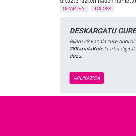
dituzte, azken hauen nahieta
GIZARTEA
TOLOSA
DESKARGATU GURE
Bilatu 28 Kanala zure Android
28KanalaKide
txartel digita
duzu.
APLIKAZIOA