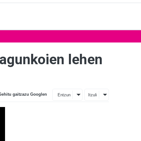
Lagunkoien lehen
Gehitu gaitzazu Googlen
Entzun
Itzuli