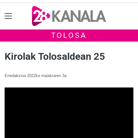
TOLOSA
Kirolak Tolosaldean 25
Erredakzioa
2022ko maiatzaren 3a