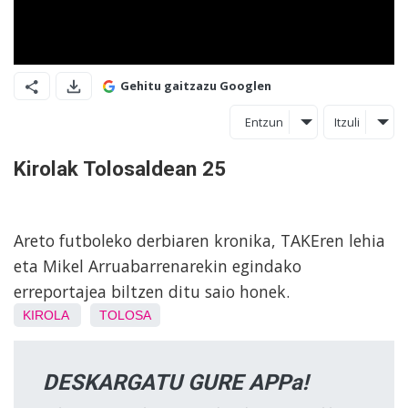
Gehitu gaitzazu Googlen
Entzun
Itzuli
Kirolak Tolosaldean 25
Areto futboleko derbiaren kronika, TAKEren lehia
eta Mikel Arruabarrenarekin egindako
erreportajea biltzen ditu saio honek.
KIROLA
TOLOSA
DESKARGATU GURE APPa!