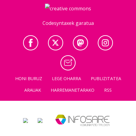
Codesyntaxek garatua
HONI BURUZ
LEGE OHARRA
PUBLIZITATEA
ARAUAK
HARREMANETARAKO
RSS