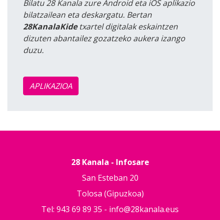
Bilatu 28 Kanala zure Android eta iOS aplikazio
bilatzailean eta deskargatu. Bertan
28KanalaKide
txartel digitalak eskaintzen
dizuten abantailez gozatzeko aukera izango
duzu.
APLIKAZIOA
28 Kanala - Infosare
San Esteban 20
Tolosa (Gipuzkoa)
Tel: 943 69 89 35 -
info@28kanala.eus