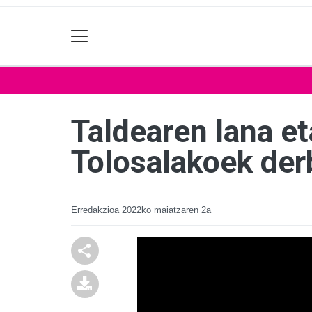
Taldearen lana e
Tolosalakoek der
Erredakzioa
2022ko maiatzaren 2a