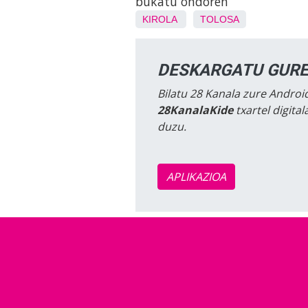
bukatu ondoren
KIROLA
TOLOSA
DESKARGATU GURE
Bilatu 28 Kanala zure Android
28KanalaKide
txartel digita
duzu.
APLIKAZIOA