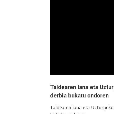
Taldearen lana eta Uztu
derbia bukatu ondoren
Taldearen lana eta Uzturpeko