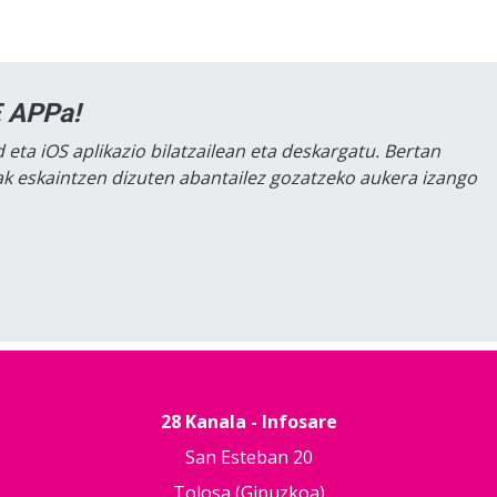
 APPa!
 eta iOS aplikazio bilatzailean eta deskargatu. Bertan
lak eskaintzen dizuten abantailez gozatzeko aukera izango
28 Kanala - Infosare
San Esteban 20
Tolosa (Gipuzkoa)