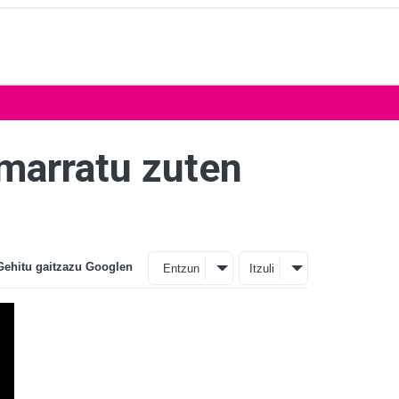
imarratu zuten
Gehitu gaitzazu Googlen
Entzun
Itzuli