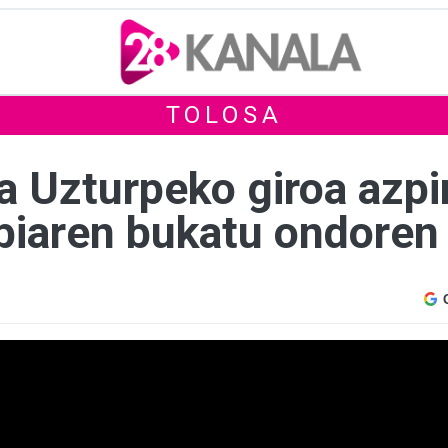
TOLOSA
ta Uzturpeko giroa azp
biaren bukatu ondoren