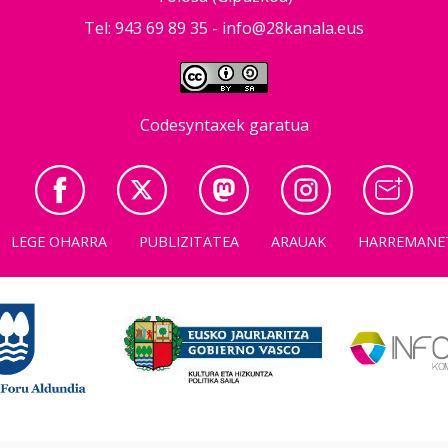
Tel: 943 69 89 35 -
info@28kanala.eus
Codesyntaxek garatua
LEGE OHARRA
PUBLIZITATEA
ARAUAK
HARREMANE