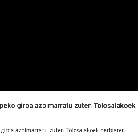
rpeko giroa azpimarratu zuten Tolosalakoek
 giroa azpimarratu zuten Tolosalakoek derbiaren