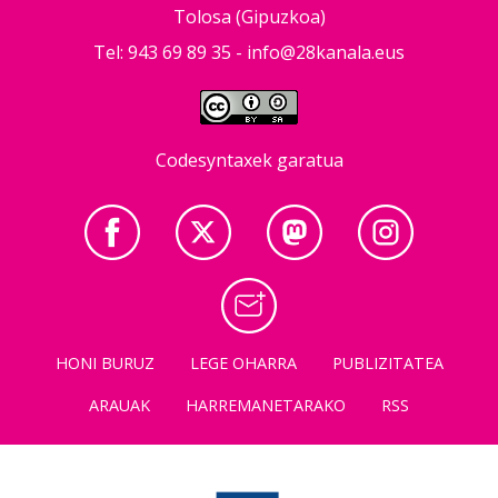
Tolosa (Gipuzkoa)
Tel: 943 69 89 35 -
info@28kanala.eus
Codesyntaxek garatua
HONI BURUZ
LEGE OHARRA
PUBLIZITATEA
ARAUAK
HARREMANETARAKO
RSS