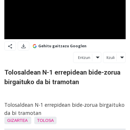
Gehitu gaitzazu Googlen
Entzun
Itzuli
Tolosaldean N-1 errepidean bide-zorua
birgaituko da bi tramotan
Tolosaldean N-1 errepidean bide-zorua birgaituko
da bi tramotan
GIZARTEA
TOLOSA