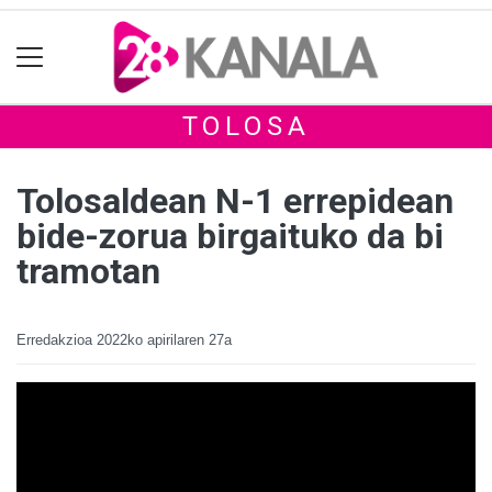
TOLOSA
Tolosaldean N-1 errepidean
bide-zorua birgaituko da bi
tramotan
Erredakzioa
2022ko apirilaren 27a