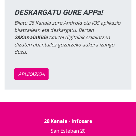
DESKARGATU GURE APPa!
Bilatu 28 Kanala zure Android eta iOS aplikazio
bilatzailean eta deskargatu. Bertan
28KanalaKide
txartel digitalak eskaintzen
dizuten abantailez gozatzeko aukera izango
duzu.
APLIKAZIOA
28 Kanala - Infosare
San Esteban 20