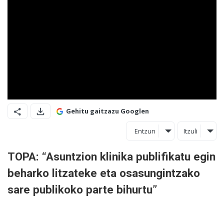
Gehitu gaitzazu Googlen
Entzun
Itzuli
TOPA: “Asuntzion klinika publifikatu egin
beharko litzateke eta osasungintzako
sare publikoko parte bihurtu”