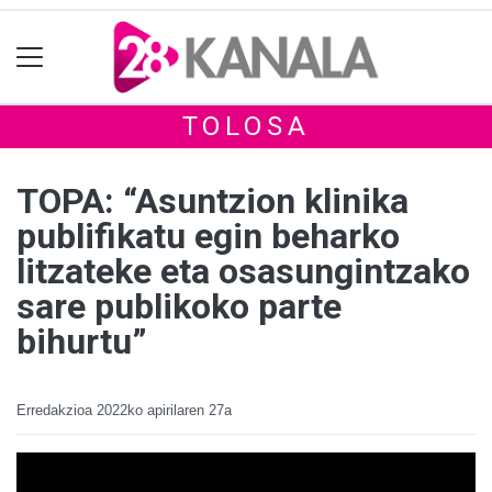
TOLOSA
TOPA: “Asuntzion klinika
publifikatu egin beharko
litzateke eta osasungintzako
sare publikoko parte
bihurtu”
Erredakzioa
2022ko apirilaren 27a