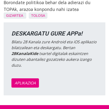
Borondate politikoa behar dela adierazi du
TOPAk, arazoa konpondu nahi izatea
GIZARTEA
TOLOSA
DESKARGATU GURE APPa!
Bilatu 28 Kanala zure Android eta iOS aplikazio
bilatzailean eta deskargatu. Bertan
28KanalaKide
txartel digitalak eskaintzen
dizuten abantailez gozatzeko aukera izango
duzu.
APLIKAZIOA