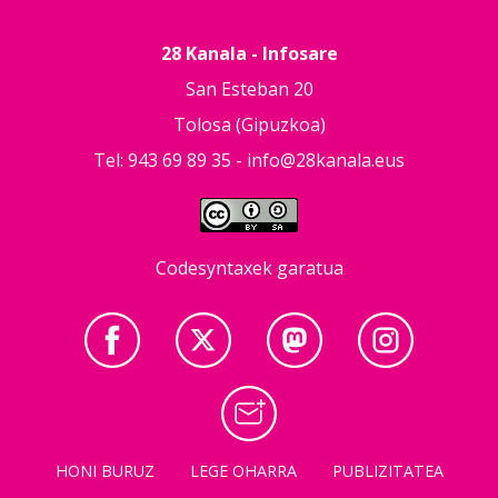
28 Kanala - Infosare
San Esteban 20
Tolosa (Gipuzkoa)
Tel: 943 69 89 35 -
info@28kanala.eus
Codesyntaxek garatua
HONI BURUZ
LEGE OHARRA
PUBLIZITATEA