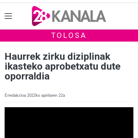
TOLOSA
Haurrek zirku diziplinak
ikasteko aprobetxatu dute
oporraldia
Erredakzioa
2022ko apirilaren 22a