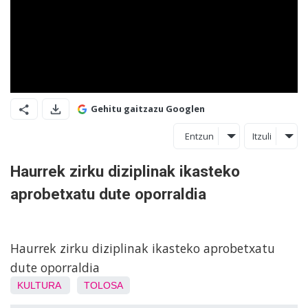
Gehitu gaitzazu Googlen
Entzun
Itzuli
Haurrek zirku diziplinak ikasteko
aprobetxatu dute oporraldia
Haurrek zirku diziplinak ikasteko aprobetxatu
dute oporraldia
KULTURA
TOLOSA