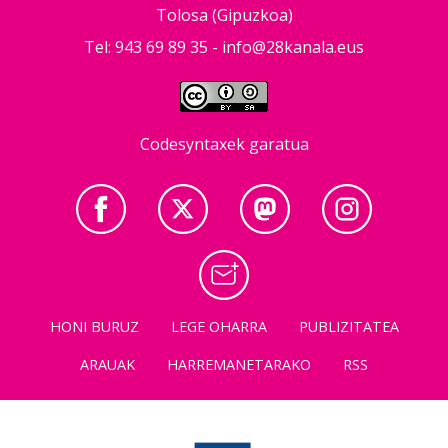
Tolosa (Gipuzkoa)
Tel: 943 69 89 35 -
info@28kanala.eus
Codesyntaxek garatua
HONI BURUZ
LEGE OHARRA
PUBLIZITATEA
ARAUAK
HARREMANETARAKO
RSS