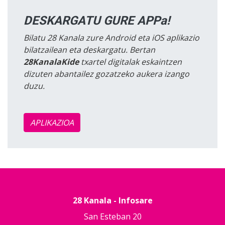
DESKARGATU GURE APPa!
Bilatu 28 Kanala zure Android eta iOS aplikazio
bilatzailean eta deskargatu. Bertan
28KanalaKide
txartel digitalak eskaintzen
dizuten abantailez gozatzeko aukera izango
duzu.
APLIKAZIOA
28 Kanala - Infosare
San Esteban 20