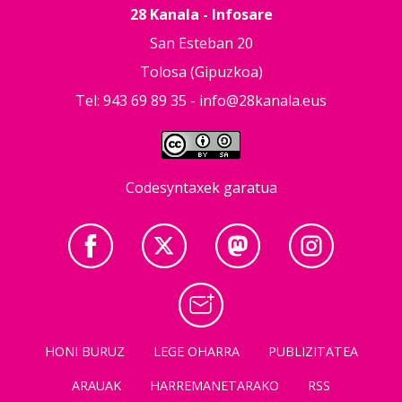
28 Kanala - Infosare
San Esteban 20
Tolosa (Gipuzkoa)
Tel: 943 69 89 35 -
info@28kanala.eus
Codesyntaxek garatua
HONI BURUZ
LEGE OHARRA
PUBLIZITATEA
ARAUAK
HARREMANETARAKO
RSS