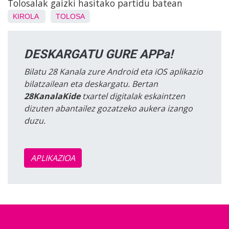
Tolosalak gaizki hasitako partidu batean
KIROLA
TOLOSA
DESKARGATU GURE APPa!
Bilatu 28 Kanala zure Android eta iOS aplikazio
bilatzailean eta deskargatu. Bertan
28KanalaKide
txartel digitalak eskaintzen
dizuten abantailez gozatzeko aukera izango
duzu.
APLIKAZIOA