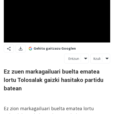
Gehitu gaitzazu Googlen
Entzun
Itzuli
Ez zuen markagailuari buelta ematea
lortu Tolosalak gaizki hasitako partidu
batean
Ez zion markagailuari buelta ematea lortu