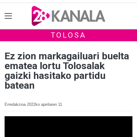
TOLOSA
Ez zion markagailuari buelta
ematea lortu Tolosalak
gaizki hasitako partidu
batean
Erredakzioa
2022ko apirilaren 11