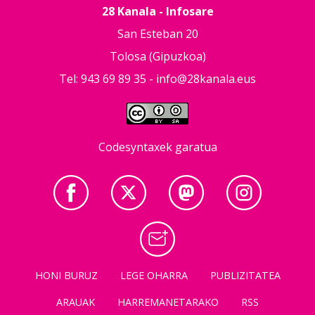
28 Kanala - Infosare
San Esteban 20
Tolosa (Gipuzkoa)
Tel: 943 69 89 35 -
info@28kanala.eus
Codesyntaxek garatua
HONI BURUZ
LEGE OHARRA
PUBLIZITATEA
ARAUAK
HARREMANETARAKO
RSS