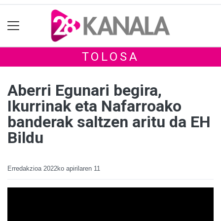
TOLOSA
Aberri Egunari begira,
Ikurrinak eta Nafarroako
banderak saltzen aritu da EH
Bildu
Erredakzioa
2022ko apirilaren 11