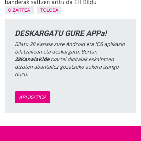
banderak saltzen aritu da EH Bildu
GIZARTEA
TOLOSA
DESKARGATU GURE APPa!
Bilatu 28 Kanala zure Android eta iOS aplikazio
bilatzailean eta deskargatu. Bertan
28KanalaKide
txartel digitalak eskaintzen
dizuten abantailez gozatzeko aukera izango
duzu.
APLIKAZIOA