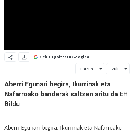
Gehitu gaitzazu Googlen
Entzun
Itzuli
Aberri Egunari begira, Ikurrinak eta
Nafarroako banderak saltzen aritu da EH
Bildu
Aberri Egunari begira, Ikurrinak eta Nafarroako