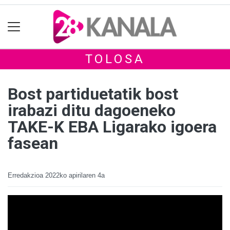
TOLOSA
Bost partiduetatik bost
irabazi ditu dagoeneko
TAKE-K EBA Ligarako igoera
fasean
Erredakzioa
2022ko apirilaren 4a