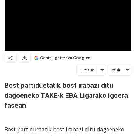
Gehitu gaitzazu Googlen
Entzun
Itzuli
Bost partiduetatik bost irabazi ditu
dagoeneko TAKE-k EBA Ligarako igoera
fasean
Bost partiduetatik bost irabazi ditu dagoeneko