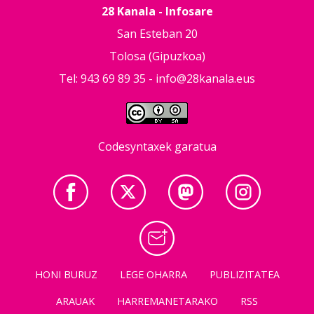
28 Kanala - Infosare
San Esteban 20
Tolosa (Gipuzkoa)
Tel: 943 69 89 35 -
info@28kanala.eus
Codesyntaxek garatua
HONI BURUZ
LEGE OHARRA
PUBLIZITATEA
ARAUAK
HARREMANETARAKO
RSS