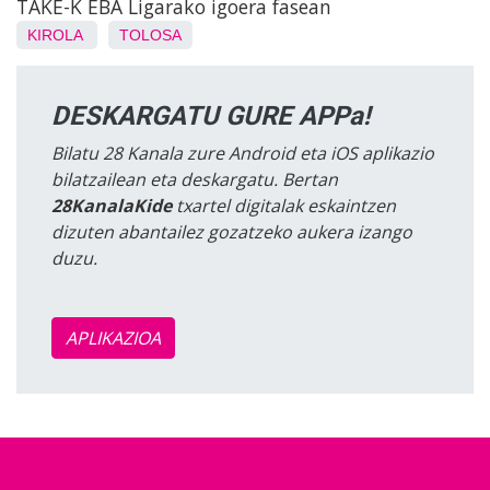
TAKE-K EBA Ligarako igoera fasean
KIROLA
TOLOSA
DESKARGATU GURE APPa!
Bilatu 28 Kanala zure Android eta iOS aplikazio
bilatzailean eta deskargatu. Bertan
28KanalaKide
txartel digitalak eskaintzen
dizuten abantailez gozatzeko aukera izango
duzu.
APLIKAZIOA