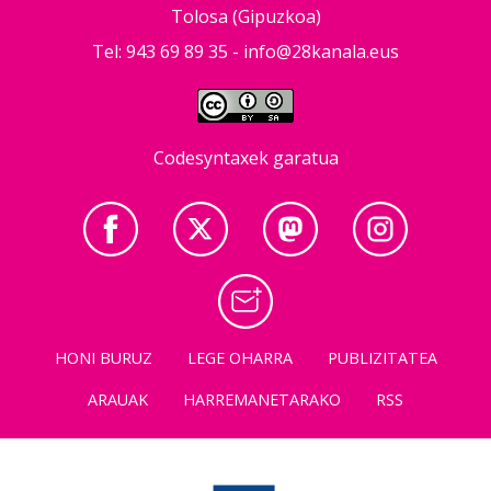
Tolosa (Gipuzkoa)
Tel: 943 69 89 35 -
info@28kanala.eus
Codesyntaxek garatua
HONI BURUZ
LEGE OHARRA
PUBLIZITATEA
ARAUAK
HARREMANETARAKO
RSS