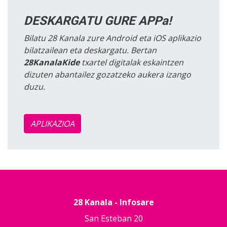
DESKARGATU GURE APPa!
Bilatu 28 Kanala zure Android eta iOS aplikazio
bilatzailean eta deskargatu. Bertan
28KanalaKide
txartel digitalak eskaintzen
dizuten abantailez gozatzeko aukera izango
duzu.
APLIKAZIOA
28 Kanala - Infosare
San Esteban 20