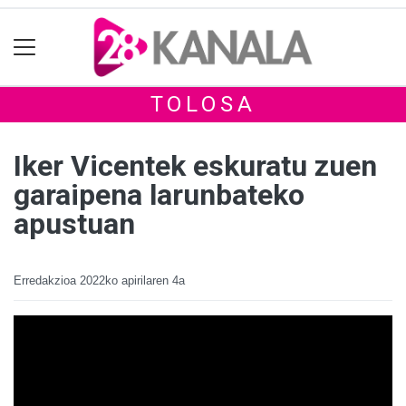
TOLOSA
Iker Vicentek eskuratu zuen
garaipena larunbateko
apustuan
Erredakzioa
2022ko apirilaren 4a