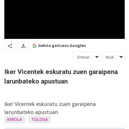
Gehitu gaitzazu Googlen
Entzun
Itzuli
Iker Vicentek eskuratu zuen garaipena
larunbateko apustuan
Iker Vicentek eskuratu zuen garaipena
larunbateko apustuan
KIROLA
TOLOSA