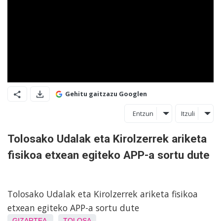
Gehitu gaitzazu Googlen
Entzun
Itzuli
Tolosako Udalak eta Kirolzerrek ariketa
fisikoa etxean egiteko APP-a sortu dute
Tolosako Udalak eta Kirolzerrek ariketa fisikoa
etxean egiteko APP-a sortu dute
GIZARTEA
TOLOSA