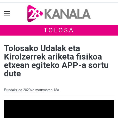
TOLOSA
Tolosako Udalak eta
Kirolzerrek ariketa fisikoa
etxean egiteko APP-a sortu
dute
Erredakzioa
2020ko martxoaren 18a