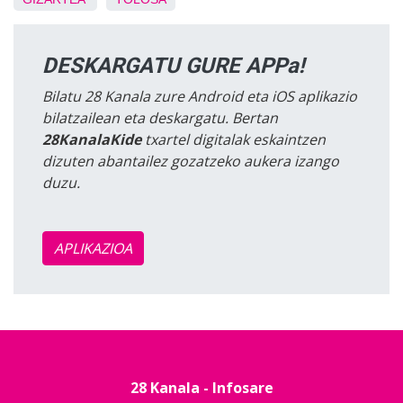
DESKARGATU GURE APPa!
Bilatu 28 Kanala zure Android eta iOS aplikazio
bilatzailean eta deskargatu. Bertan
28KanalaKide
txartel digitalak eskaintzen
dizuten abantailez gozatzeko aukera izango
duzu.
APLIKAZIOA
28 Kanala - Infosare