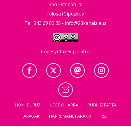
San Esteban 20
Tolosa (Gipuzkoa)
Tel: 943 69 89 35 -
info@28kanala.eus
Codesyntaxek garatua
HONI BURUZ
LEGE OHARRA
PUBLIZITATEA
ARAUAK
HARREMANETARAKO
RSS