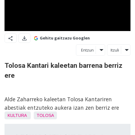
Gehitu gaitzazu Googlen
Entzun
Itzuli
Tolosa Kantari kaleetan barrena berriz
ere
Alde Zaharreko kaleetan Tolosa Kantariren
abestiak entzuteko aukera izan zen berriz ere
KULTURA
TOLOSA