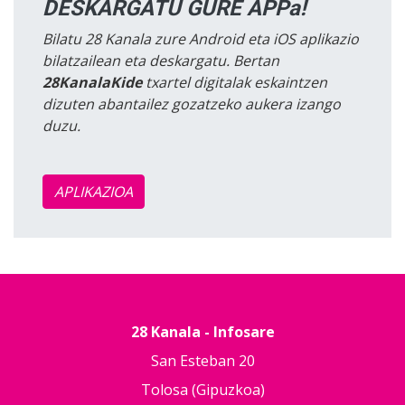
DESKARGATU GURE APPa!
Bilatu 28 Kanala zure Android eta iOS aplikazio
bilatzailean eta deskargatu. Bertan
28KanalaKide
txartel digitalak eskaintzen
dizuten abantailez gozatzeko aukera izango
duzu.
APLIKAZIOA
28 Kanala - Infosare
San Esteban 20
Tolosa (Gipuzkoa)