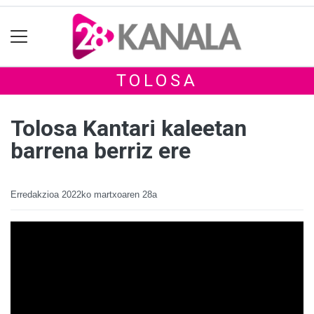
TOLOSA
Tolosa Kantari kaleetan
barrena berriz ere
Erredakzioa
2022ko martxoaren 28a