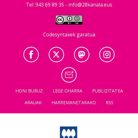
Tel: 943 69 89 35 -
info@28kanala.eus
Codesyntaxek garatua
HONI BURUZ
LEGE OHARRA
PUBLIZITATEA
ARAUAK
HARREMANETARAKO
RSS