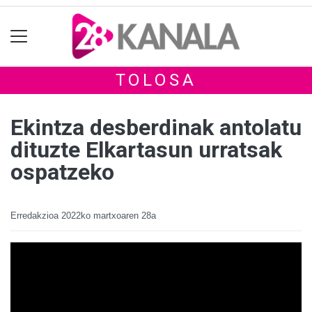
TOLOSA
Ekintza desberdinak antolatu
dituzte Elkartasun urratsak
ospatzeko
Erredakzioa
2022ko martxoaren 28a