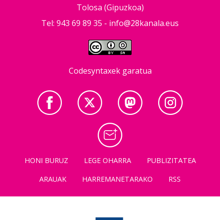
Tolosa (Gipuzkoa)
Tel: 943 69 89 35 -
info@28kanala.eus
Codesyntaxek garatua
HONI BURUZ
LEGE OHARRA
PUBLIZITATEA
ARAUAK
HARREMANETARAKO
RSS