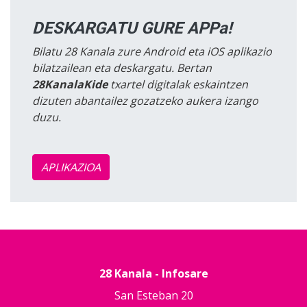
DESKARGATU GURE APPa!
Bilatu 28 Kanala zure Android eta iOS aplikazio
bilatzailean eta deskargatu. Bertan
28KanalaKide
txartel digitalak eskaintzen
dizuten abantailez gozatzeko aukera izango
duzu.
APLIKAZIOA
28 Kanala - Infosare
San Esteban 20