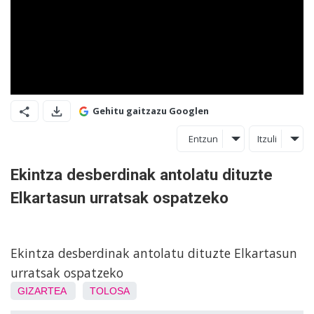
Gehitu gaitzazu Googlen
Entzun
Itzuli
Ekintza desberdinak antolatu dituzte
Elkartasun urratsak ospatzeko
Ekintza desberdinak antolatu dituzte Elkartasun
urratsak ospatzeko
GIZARTEA
TOLOSA