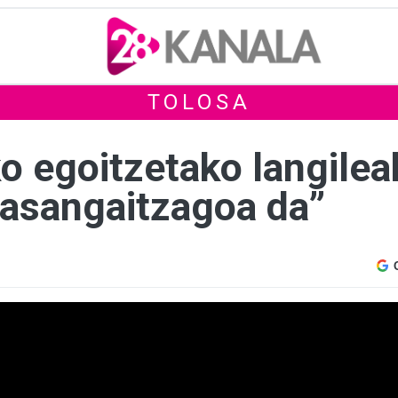
TOLOSA
 egoitzetako langilea
 jasangaitzagoa da”