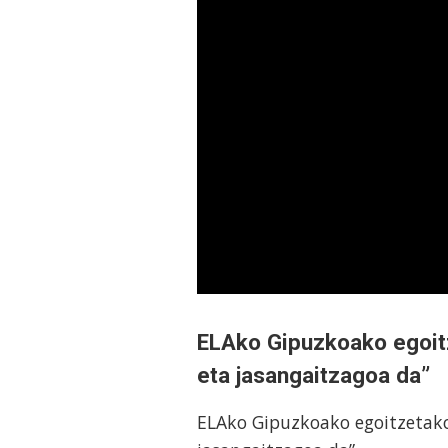
ELAko Gipuzkoako egoitz
eta jasangaitzagoa da”
ELAko Gipuzkoako egoitzetako 