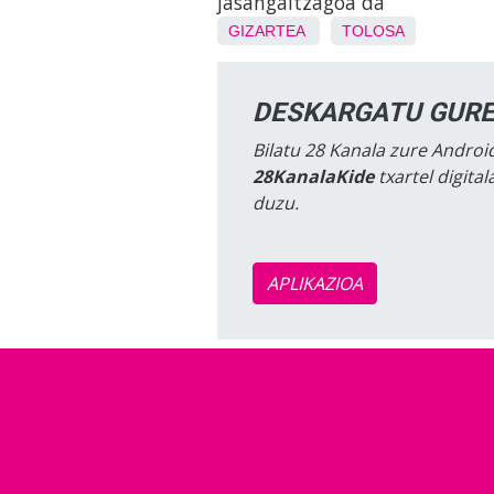
jasangaitzagoa da”
GIZARTEA
TOLOSA
DESKARGATU GURE
Bilatu 28 Kanala zure Android
28KanalaKide
txartel digita
duzu.
APLIKAZIOA