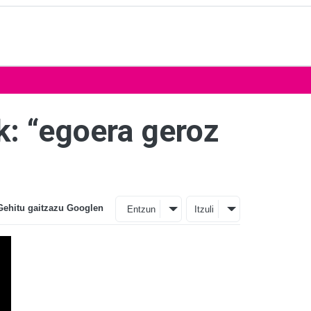
k: “egoera geroz
Gehitu gaitzazu Googlen
Entzun
Itzuli