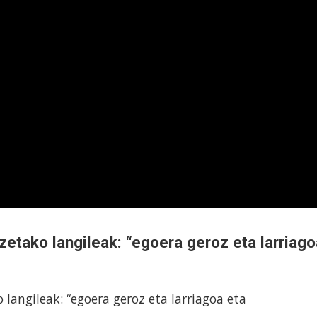
etako langileak: “egoera geroz eta larriago
langileak: “egoera geroz eta larriagoa eta