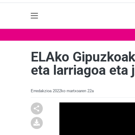
ELAko Gipuzkoako
eta larriagoa eta
Erredakzioa
2022ko martxoaren 22a