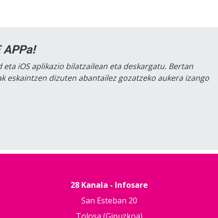
 APPa!
 eta iOS aplikazio bilatzailean eta deskargatu. Bertan
lak eskaintzen dizuten abantailez gozatzeko aukera izango
28 Kanala - Infosare
San Esteban 20
Tolosa (Gipuzkoa)