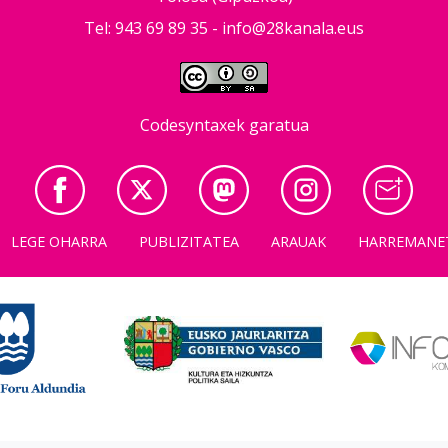
Tel: 943 69 89 35 -
info@28kanala.eus
Codesyntaxek garatua
LEGE OHARRA
PUBLIZITATEA
ARAUAK
HARREMANE