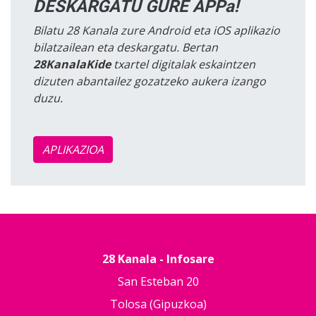
DESKARGATU GURE APPa!
Bilatu 28 Kanala zure Android eta iOS aplikazio
bilatzailean eta deskargatu. Bertan
28KanalaKide
txartel digitalak eskaintzen
dizuten abantailez gozatzeko aukera izango
duzu.
APLIKAZIOA
28 Kanala - Infosare
San Esteban 20
Tolosa (Gipuzkoa)