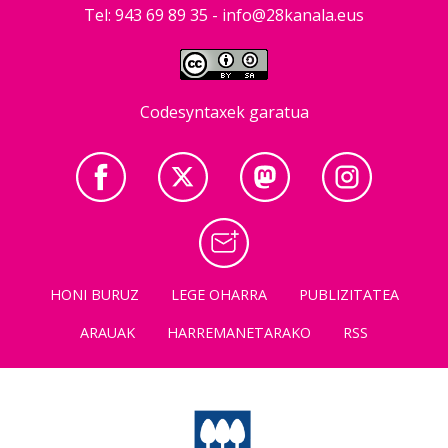
Tel: 943 69 89 35 -
info@28kanala.eus
Codesyntaxek garatua
HONI BURUZ
LEGE OHARRA
PUBLIZITATEA
ARAUAK
HARREMANETARAKO
RSS