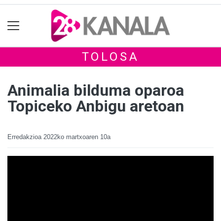
TOLOSA
Animalia bilduma oparoa
Topiceko Anbigu aretoan
Erredakzioa
2022ko martxoaren 10a