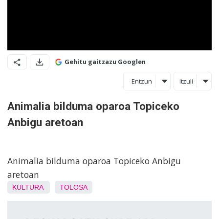
Gehitu gaitzazu Googlen
Entzun
Itzuli
Animalia bilduma oparoa Topiceko
Anbigu aretoan
Animalia bilduma oparoa Topiceko Anbigu
aretoan
KULTURA
TOLOSA