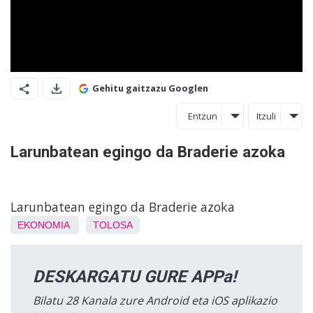
Gehitu gaitzazu Googlen
Entzun
Itzuli
Larunbatean egingo da Braderie azoka
Larunbatean egingo da Braderie azoka
EKONOMIA
TOLOSA
DESKARGATU GURE APPa!
Bilatu 28 Kanala zure Android eta iOS aplikazio