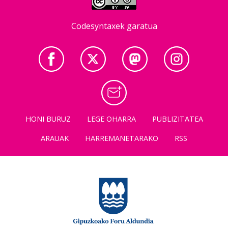
Codesyntaxek garatua
HONI BURUZ
LEGE OHARRA
PUBLIZITATEA
ARAUAK
HARREMANETARAKO
RSS