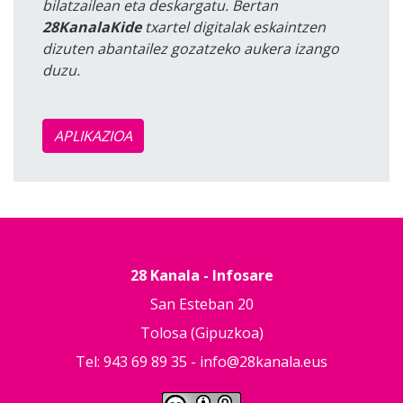
bilatzailean eta deskargatu. Bertan
28KanalaKide
txartel digitalak eskaintzen
dizuten abantailez gozatzeko aukera izango
duzu.
APLIKAZIOA
28 Kanala - Infosare
San Esteban 20
Tolosa (Gipuzkoa)
Tel: 943 69 89 35 -
info@28kanala.eus