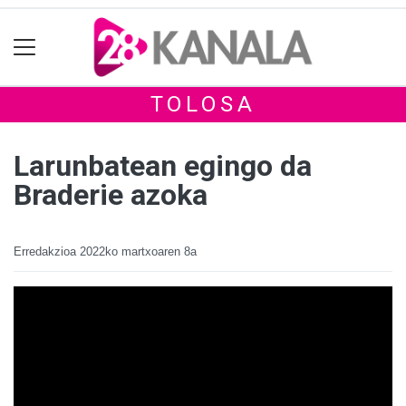
TOLOSA
Larunbatean egingo da
Braderie azoka
Erredakzioa
2022ko martxoaren 8a