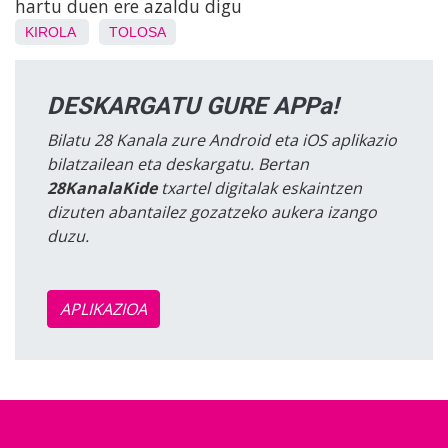
hartu duen ere azaldu digu
KIROLA
TOLOSA
DESKARGATU GURE APPa!
Bilatu 28 Kanala zure Android eta iOS aplikazio
bilatzailean eta deskargatu. Bertan
28KanalaKide
txartel digitalak eskaintzen
dizuten abantailez gozatzeko aukera izango
duzu.
APLIKAZIOA