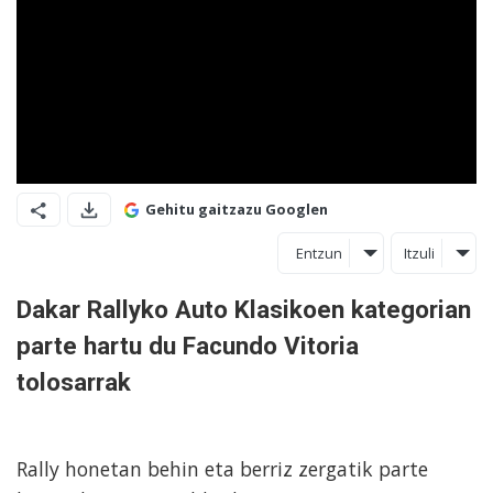
Gehitu gaitzazu Googlen
Entzun
Itzuli
Dakar Rallyko Auto Klasikoen kategorian
parte hartu du Facundo Vitoria
tolosarrak
Rally honetan behin eta berriz zergatik parte