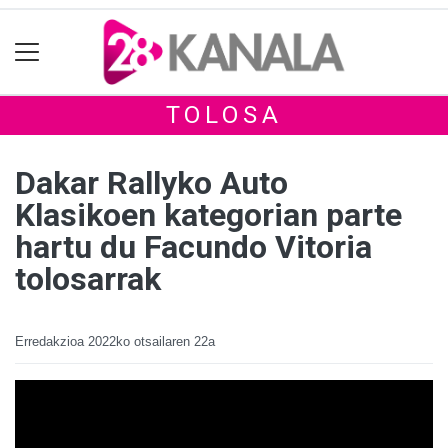
TOLOSA
Dakar Rallyko Auto
Klasikoen kategorian parte
hartu du Facundo Vitoria
tolosarrak
Erredakzioa
2022ko otsailaren 22a