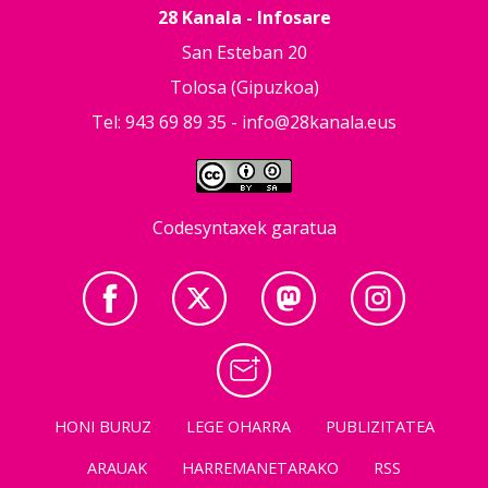
28 Kanala - Infosare
San Esteban 20
Tolosa (Gipuzkoa)
Tel: 943 69 89 35 -
info@28kanala.eus
Codesyntaxek garatua
HONI BURUZ
LEGE OHARRA
PUBLIZITATEA
ARAUAK
HARREMANETARAKO
RSS