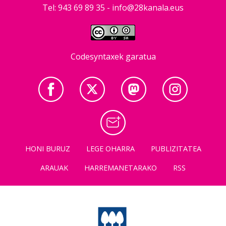
Tel: 943 69 89 35 -
info@28kanala.eus
Codesyntaxek garatua
HONI BURUZ
LEGE OHARRA
PUBLIZITATEA
ARAUAK
HARREMANETARAKO
RSS