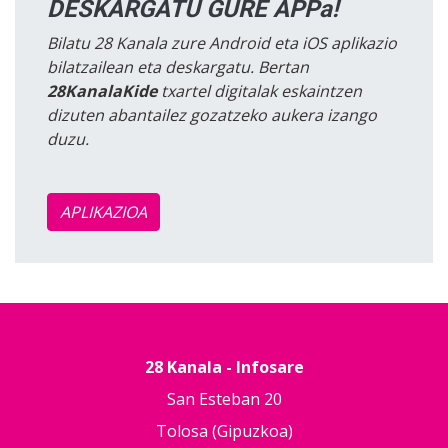
DESKARGATU GURE APPa!
Bilatu 28 Kanala zure Android eta iOS aplikazio
bilatzailean eta deskargatu. Bertan
28KanalaKide
txartel digitalak eskaintzen
dizuten abantailez gozatzeko aukera izango
duzu.
APLIKAZIOA
28 Kanala - Infosare
San Esteban 20
Tolosa (Gipuzkoa)