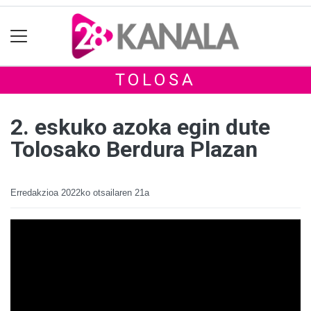
TOLOSA
2. eskuko azoka egin dute
Tolosako Berdura Plazan
Erredakzioa
2022ko otsailaren 21a