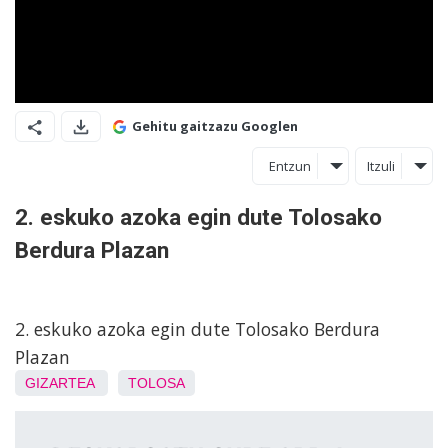
Gehitu gaitzazu Googlen
Entzun
Itzuli
2. eskuko azoka egin dute Tolosako
Berdura Plazan
2. eskuko azoka egin dute Tolosako Berdura
Plazan
GIZARTEA
TOLOSA