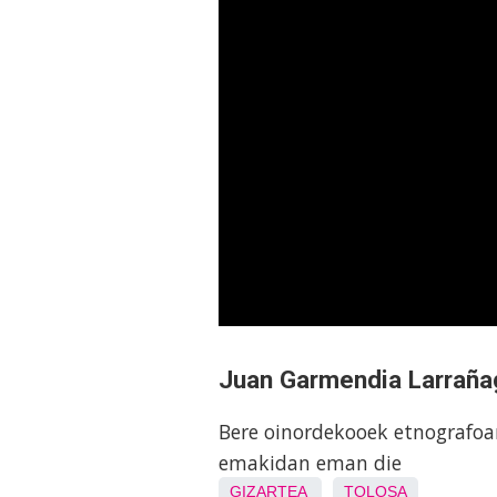
Juan Garmendia Larrañag
Bere oinordekooek etnografoa
emakidan eman die
GIZARTEA
TOLOSA