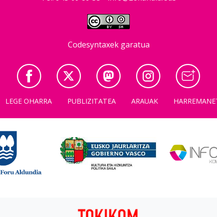
Codesyntaxek garatua
LEGE OHARRA
PUBLIZITATEA
ARAUAK
HARREMANE