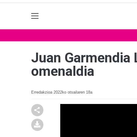
Juan Garmendia L
omenaldia
Erredakzioa
2022ko otsailaren 18a