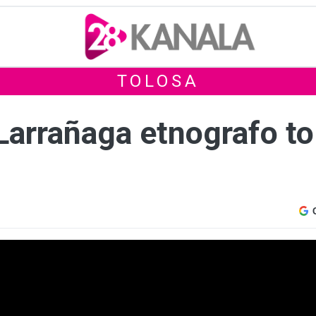
TOLOSA
arrañaga etnografo tol