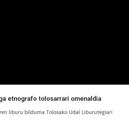
a etnografo tolosarrari omenaldia
ren liburu bilduma Tolosako Udal Liburutegiari