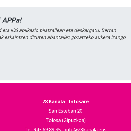
 APPa!
 eta iOS aplikazio bilatzailean eta deskargatu. Bertan
lak eskaintzen dizuten abantailez gozatzeko aukera izango
28 Kanala - Infosare
San Esteban 20
Tolosa (Gipuzkoa)
Tel: 943 69 89 35 -
info@28kanala.eus