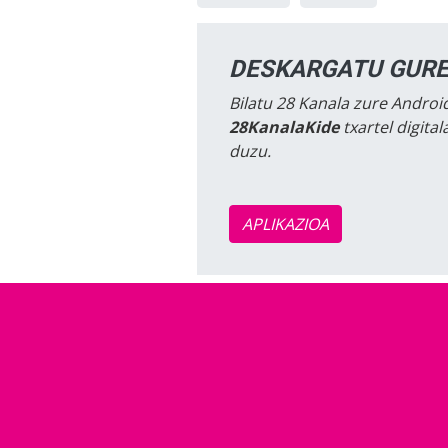
DESKARGATU GURE
Bilatu 28 Kanala zure Android
28KanalaKide
txartel digita
duzu.
APLIKAZIOA