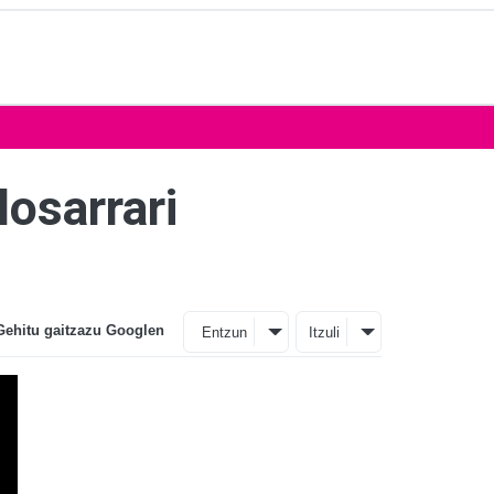
osarrari
Gehitu gaitzazu Googlen
Entzun
Itzuli