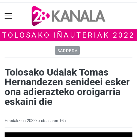
TOLOSAKO IÑAUTERIAK 2022
SARRERA
Tolosako Udalak Tomas
Hernandezen senideei esker
ona adierazteko oroigarria
eskaini die
Erredakzioa
2022ko otsailaren 16a