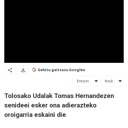
Gehitu gaitzazu Googlen
Entzun
Itzuli
Tolosako Udalak Tomas Hernandezen
senideei esker ona adierazteko
oroigarria eskaini die