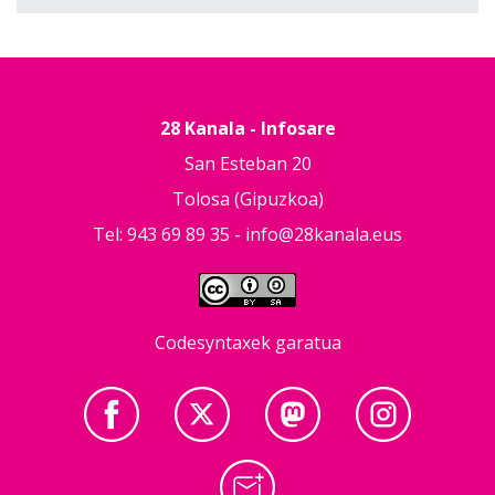
28 Kanala - Infosare
San Esteban 20
Tolosa (Gipuzkoa)
Tel: 943 69 89 35 -
info@28kanala.eus
Codesyntaxek garatua