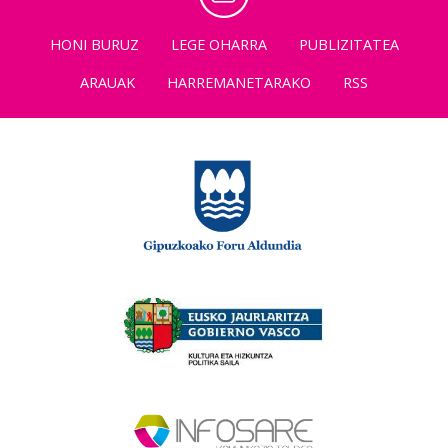
HONI BURUZ
LEGE OHARRA
PUBLIZITATEA
ARAUAK
HARREMANETARAKO
RSS