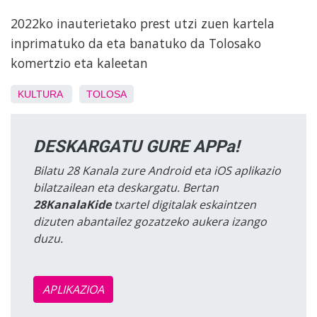
2022ko inauterietako prest utzi zuen kartela
inprimatuko da eta banatuko da Tolosako
komertzio eta kaleetan
KULTURA
TOLOSA
DESKARGATU GURE APPa!
Bilatu 28 Kanala zure Android eta iOS aplikazio
bilatzailean eta deskargatu. Bertan
28KanalaKide
txartel digitalak eskaintzen
dizuten abantailez gozatzeko aukera izango
duzu.
APLIKAZIOA