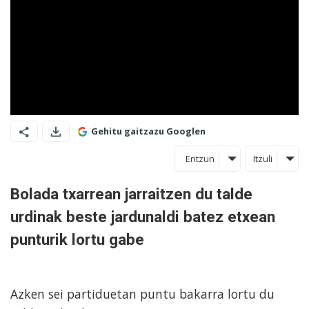
Gehitu gaitzazu Googlen
Entzun
Itzuli
Bolada txarrean jarraitzen du talde
urdinak beste jardunaldi batez etxean
punturik lortu gabe
Azken sei partiduetan puntu bakarra lortu du