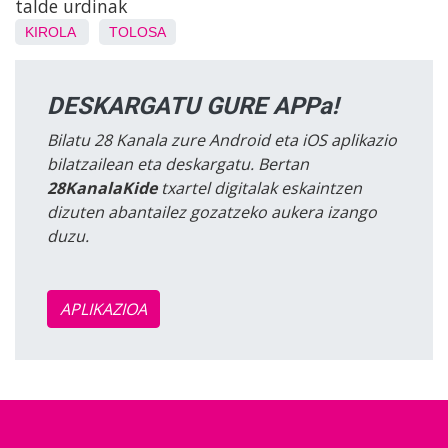
talde urdinak
KIROLA
TOLOSA
DESKARGATU GURE APPa!
Bilatu 28 Kanala zure Android eta iOS aplikazio
bilatzailean eta deskargatu. Bertan
28KanalaKide
txartel digitalak eskaintzen
dizuten abantailez gozatzeko aukera izango
duzu.
APLIKAZIOA