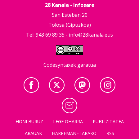
28 Kanala - Infosare
San Esteban 20
Tolosa (Gipuzkoa)
Tel: 943 69 89 35 -
info@28kanala.eus
Codesyntaxek garatua
HONI BURUZ
LEGE OHARRA
PUBLIZITATEA
ARAUAK
HARREMANETARAKO
RSS