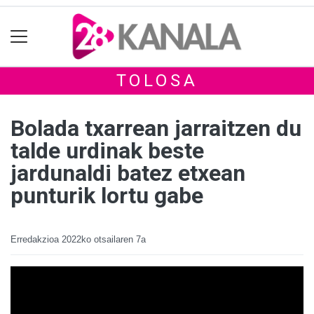
TOLOSA
Bolada txarrean jarraitzen du
talde urdinak beste
jardunaldi batez etxean
punturik lortu gabe
Erredakzioa
2022ko otsailaren 7a