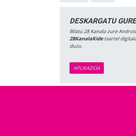
DESKARGATU GURE
Bilatu 28 Kanala zure Android
28KanalaKide
txartel digita
duzu.
APLIKAZIOA