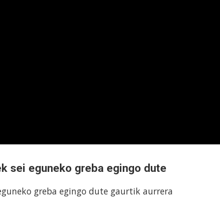
ek sei eguneko greba egingo dute
 eguneko greba egingo dute gaurtik aurrera