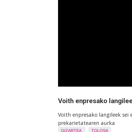
Voith enpresako langile
Voith enpresako langileek sei
prekarietatearen aurka
GIZARTEA
TOLOSA