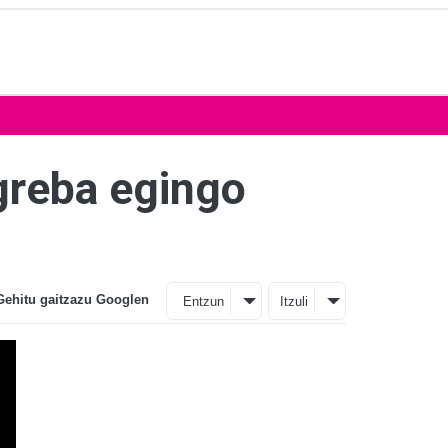
greba egingo
Gehitu gaitzazu Googlen
Entzun
Itzuli