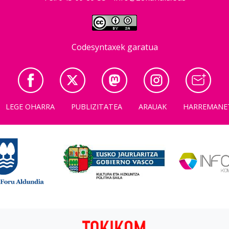
Codesyntaxek garatua
LEGE OHARRA
PUBLIZITATEA
ARAUAK
HARREMANE