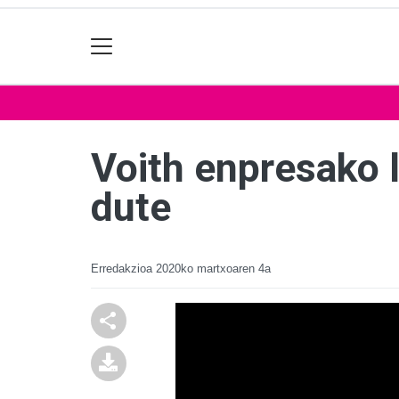
Voith enpresako 
dute
Erredakzioa
2020ko martxoaren 4a