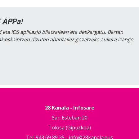
 APPa!
 eta iOS aplikazio bilatzailean eta deskargatu. Bertan
lak eskaintzen dizuten abantailez gozatzeko aukera izango
28 Kanala - Infosare
San Esteban 20
Tolosa (Gipuzkoa)
Tel: 943 69 89 35 -
info@28kanala.eus