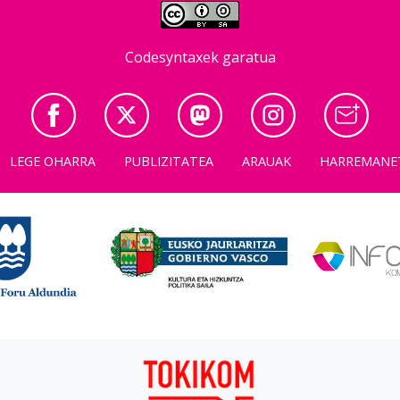
Codesyntaxek garatua
LEGE OHARRA
PUBLIZITATEA
ARAUAK
HARREMANE