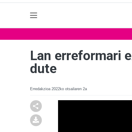
Lan erreformari e
dute
Erredakzioa
2022ko otsailaren 2a