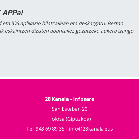
 APPa!
 eta iOS aplikazio bilatzailean eta deskargatu. Bertan
lak eskaintzen dizuten abantailez gozatzeko aukera izango
28 Kanala - Infosare
San Esteban 20
Tolosa (Gipuzkoa)
Tel: 943 69 89 35 -
info@28kanala.eus