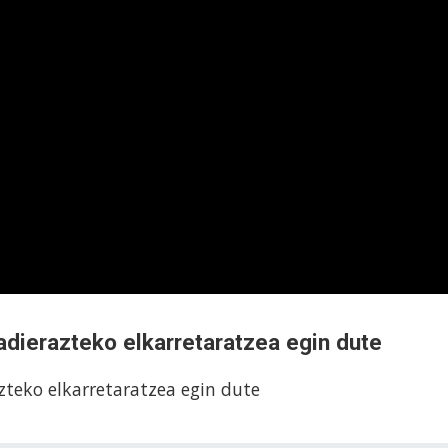
adierazteko elkarretaratzea egin dute
zteko elkarretaratzea egin dute