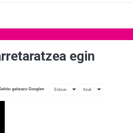
rretaratzea egin
Gehitu gaitzazu Googlen
Entzun
Itzuli