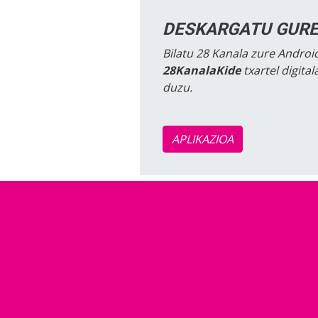
DESKARGATU GURE
Bilatu 28 Kanala zure Android
28KanalaKide
txartel digita
duzu.
APLIKAZIOA