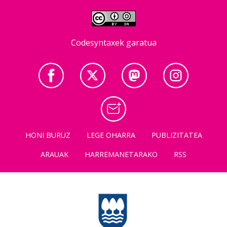
Codesyntaxek garatua
HONI BURUZ
LEGE OHARRA
PUBLIZITATEA
ARAUAK
HARREMANETARAKO
RSS