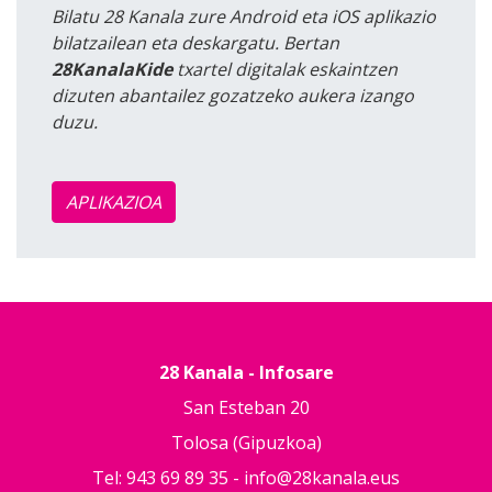
Bilatu 28 Kanala zure Android eta iOS aplikazio
bilatzailean eta deskargatu. Bertan
28KanalaKide
txartel digitalak eskaintzen
dizuten abantailez gozatzeko aukera izango
duzu.
APLIKAZIOA
28 Kanala - Infosare
San Esteban 20
Tolosa (Gipuzkoa)
Tel: 943 69 89 35 -
info@28kanala.eus