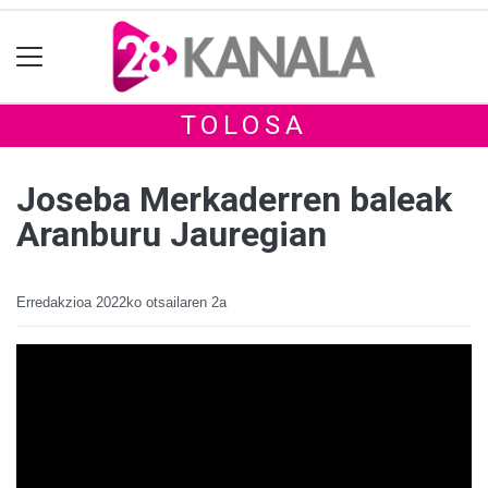
TOLOSA
Joseba Merkaderren baleak
Aranburu Jauregian
Erredakzioa
2022ko otsailaren 2a