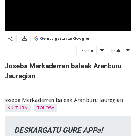
Gehitu gaitzazu Googlen
Entzun
Itzuli
Joseba Merkaderren baleak Aranburu
Jauregian
Joseba Merkaderren baleak Aranburu Jauregian
KULTURA
TOLOSA
DESKARGATU GURE APPa!