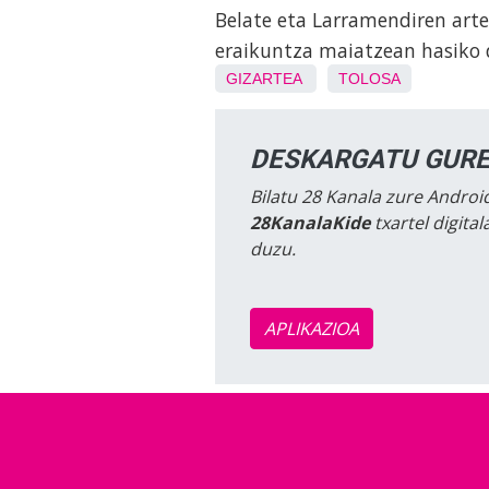
Belate eta Larramendiren art
eraikuntza maiatzean hasiko
GIZARTEA
TOLOSA
DESKARGATU GURE
Bilatu 28 Kanala zure Android
28KanalaKide
txartel digita
duzu.
APLIKAZIOA