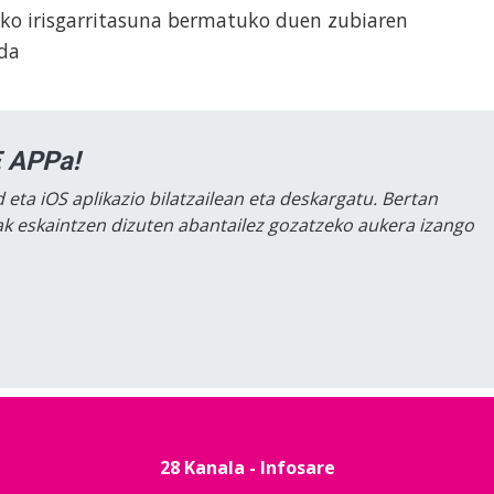
eko irisgarritasuna bermatuko duen zubiaren
 da
 APPa!
 eta iOS aplikazio bilatzailean eta deskargatu. Bertan
lak eskaintzen dizuten abantailez gozatzeko aukera izango
28 Kanala - Infosare