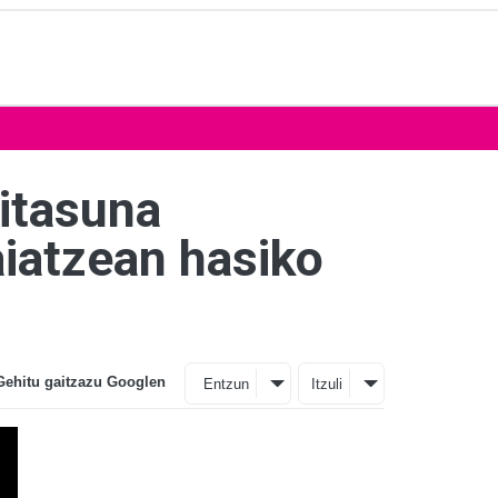
ritasuna
iatzean hasiko
Gehitu gaitzazu Googlen
Entzun
Itzuli