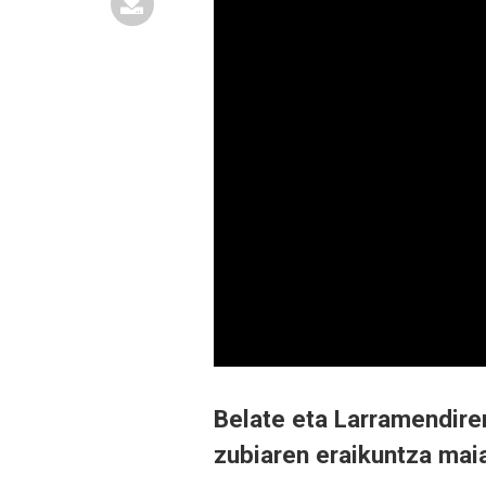
Belate eta Larramendire
zubiaren eraikuntza mai