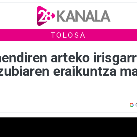
TOLOSA
endiren arteko irisgar
ubiaren eraikuntza ma