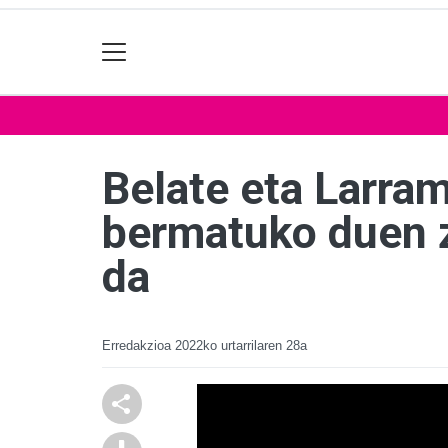
Belate eta Larram
bermatuko duen z
da
Erredakzioa
2022ko urtarrilaren 28a