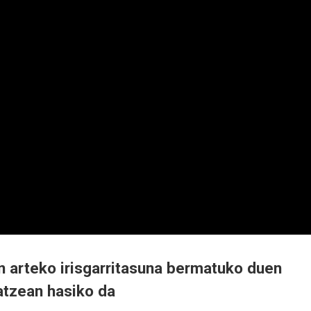
n arteko irisgarritasuna bermatuko duen
atzean hasiko da