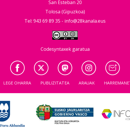
San Esteban 20
Tolosa (Gipuzkoa)
Tel: 943 69 89 35 -
info@28kanala.eus
Codesyntaxek garatua
LEGE OHARRA
PUBLIZITATEA
ARAUAK
HARREMANE