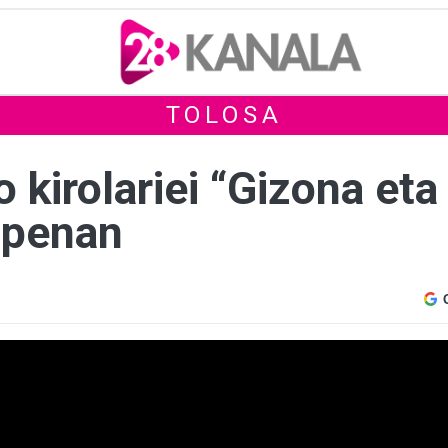
TOLOSA
 kirolariei “Gizona eta
zpenan