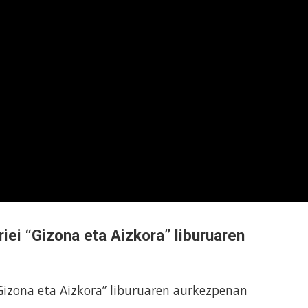
riei “Gizona eta Aizkora” liburuaren
“Gizona eta Aizkora” liburuaren aurkezpenan