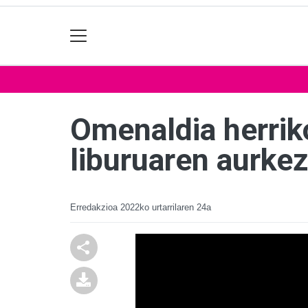
Omenaldia herriko
liburuaren aurke
Erredakzioa
2022ko urtarrilaren 24a