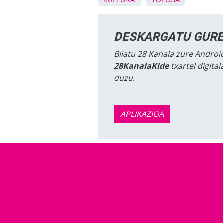
KULTURA
TOLOSA
DESKARGATU GURE
Bilatu 28 Kanala zure Android
28KanalaKide
txartel digita
duzu.
APLIKAZIOA