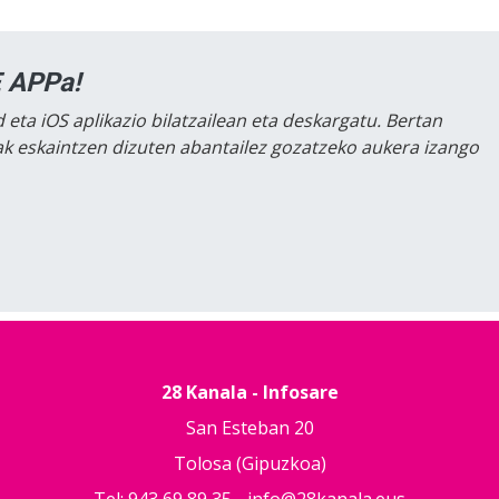
 APPa!
 eta iOS aplikazio bilatzailean eta deskargatu. Bertan
lak eskaintzen dizuten abantailez gozatzeko aukera izango
28 Kanala - Infosare
San Esteban 20
Tolosa (Gipuzkoa)
Tel: 943 69 89 35 -
info@28kanala.eus