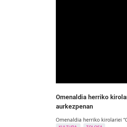
Omenaldia herriko kirola
aurkezpenan
Omenaldia herriko kirolariei 