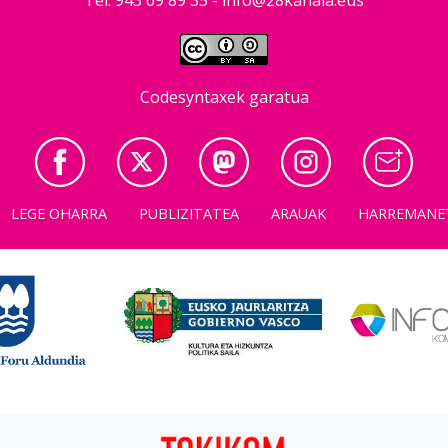
Codesyntaxek garatua
LEGE OHARRA
PUBLIZITATEA
ARAUAK
HARREMANE