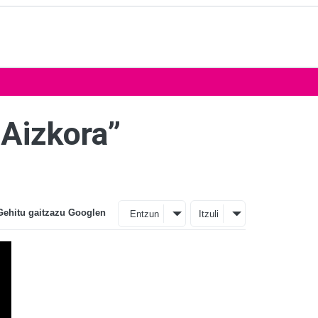
 Aizkora”
Gehitu gaitzazu Googlen
Entzun
Itzuli