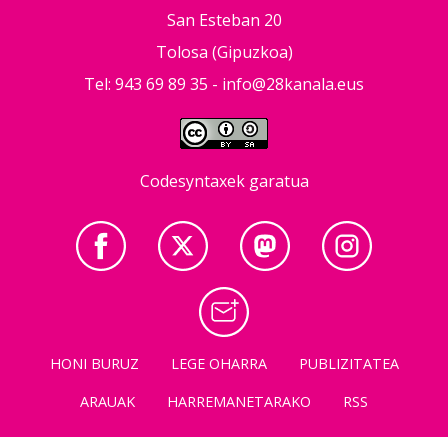
San Esteban 20
Tolosa (Gipuzkoa)
Tel: 943 69 89 35 -
info@28kanala.eus
Codesyntaxek garatua
HONI BURUZ
LEGE OHARRA
PUBLIZITATEA
ARAUAK
HARREMANETARAKO
RSS