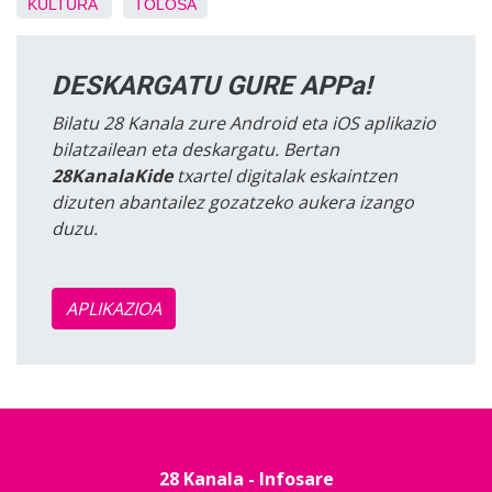
KULTURA
TOLOSA
DESKARGATU GURE APPa!
Bilatu 28 Kanala zure Android eta iOS aplikazio
bilatzailean eta deskargatu. Bertan
28KanalaKide
txartel digitalak eskaintzen
dizuten abantailez gozatzeko aukera izango
duzu.
APLIKAZIOA
28 Kanala - Infosare