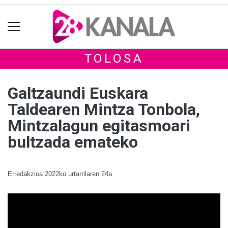
TOLOSA
Galtzaundi Euskara
Taldearen Mintza Tonbola,
Mintzalagun egitasmoari
bultzada emateko
Erredakzioa
2022ko urtarrilaren 24a