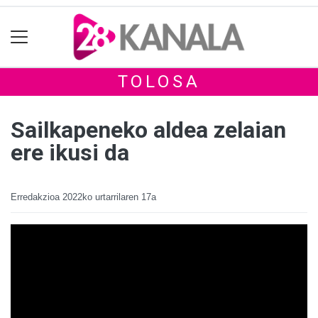
TOLOSA
Sailkapeneko aldea zelaian
ere ikusi da
Erredakzioa
2022ko urtarrilaren 17a