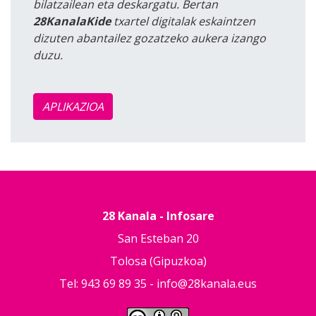
bilatzailean eta deskargatu. Bertan
28KanalaKide
txartel digitalak eskaintzen
dizuten abantailez gozatzeko aukera izango
duzu.
APLIKAZIOA
28 Kanala - Infosare
San Esteban 20
Tolosa (Gipuzkoa)
Tel: 943 69 89 35 -
info@28kanala.eus