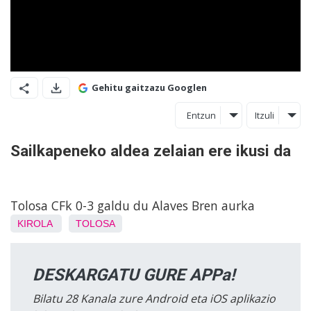
Gehitu gaitzazu Googlen
Entzun
Itzuli
Sailkapeneko aldea zelaian ere ikusi da
Tolosa CFk 0-3 galdu du Alaves Bren aurka
KIROLA
TOLOSA
DESKARGATU GURE APPa!
Bilatu 28 Kanala zure Android eta iOS aplikazio