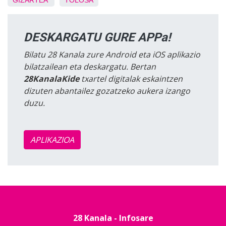
GIZARTEA
TOLOSA
DESKARGATU GURE APPa!
Bilatu 28 Kanala zure Android eta iOS aplikazio
bilatzailean eta deskargatu. Bertan
28KanalaKide
txartel digitalak eskaintzen
dizuten abantailez gozatzeko aukera izango
duzu.
APLIKAZIOA
28 Kanala - Infosare