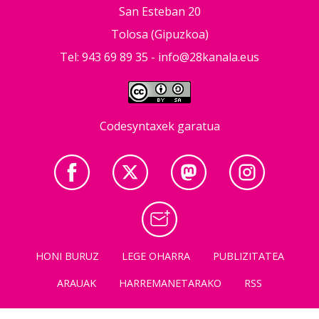
San Esteban 20
Tolosa (Gipuzkoa)
Tel: 943 69 89 35 -
info@28kanala.eus
Codesyntaxek garatua
HONI BURUZ
LEGE OHARRA
PUBLIZITATEA
ARAUAK
HARREMANETARAKO
RSS