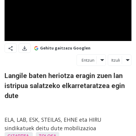
Gehitu gaitzazu Googlen
Entzun
Itzuli
Langile baten heriotza eragin zuen lan
istripua salatzeko elkarretaratzea egin
dute
ELA, LAB, ESK, STEILAS, EHNE eta HIRU
sindikatuek deitu dute mobilizazioa