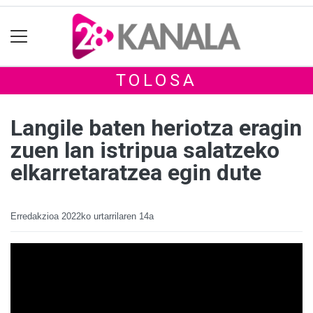
TOLOSA
Langile baten heriotza eragin
zuen lan istripua salatzeko
elkarretaratzea egin dute
Erredakzioa
2022ko urtarrilaren 14a