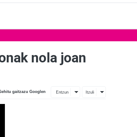
onak nola joan
Gehitu gaitzazu Googlen
Entzun
Itzuli