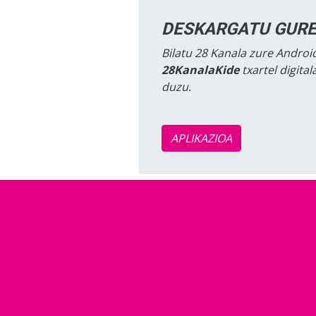
DESKARGATU GURE
Bilatu 28 Kanala zure Android
28KanalaKide
txartel digita
duzu.
APLIKAZIOA