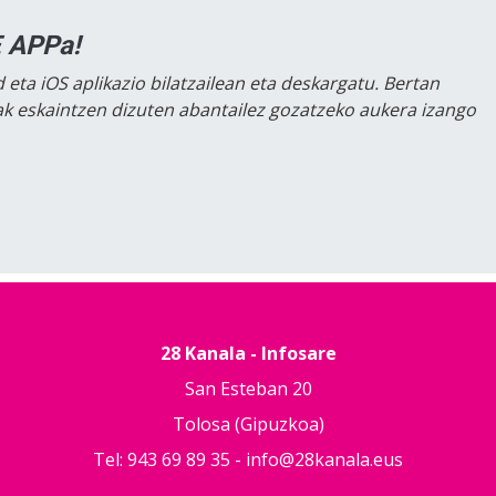
 APPa!
 eta iOS aplikazio bilatzailean eta deskargatu. Bertan
lak eskaintzen dizuten abantailez gozatzeko aukera izango
28 Kanala - Infosare
San Esteban 20
Tolosa (Gipuzkoa)
Tel: 943 69 89 35 -
info@28kanala.eus