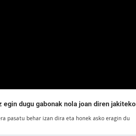
 egin dugu gabonak nola joan diren jakiteko
ra pasatu behar izan dira eta honek asko eragin du