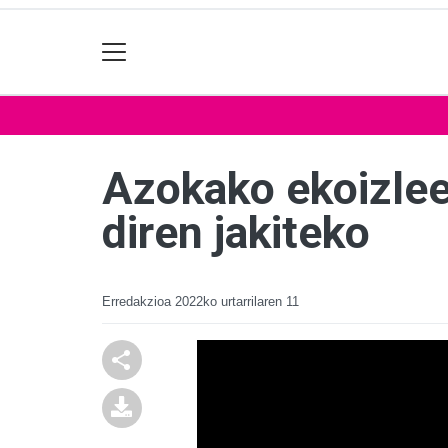
Azokako ekoizlee
diren jakiteko
Erredakzioa
2022ko urtarrilaren 11