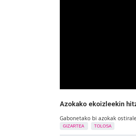
Azokako ekoizleekin hitz
Gabonetako bi azokak ostirale
GIZARTEA
TOLOSA