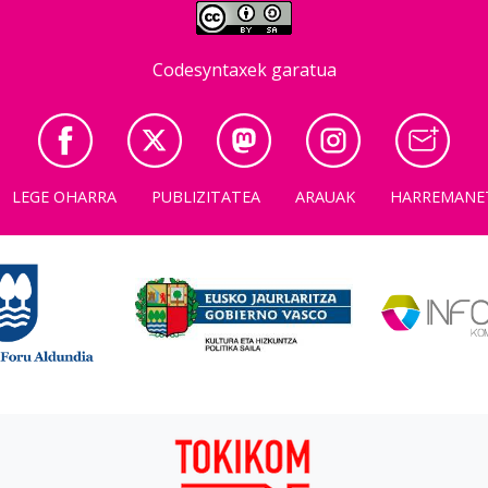
Codesyntaxek garatua
LEGE OHARRA
PUBLIZITATEA
ARAUAK
HARREMANE