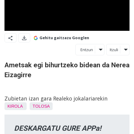
Gehitu gaitzazu Googlen
Entzun
Itzuli
Ametsak egi bihurtzeko bidean da Nerea
Eizagirre
Zubietan izan gara Realeko jokalariarekin
KIROLA
TOLOSA
DESKARGATU GURE APPa!