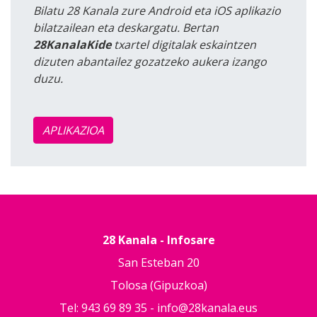
Bilatu 28 Kanala zure Android eta iOS aplikazio
bilatzailean eta deskargatu. Bertan
28KanalaKide
txartel digitalak eskaintzen
dizuten abantailez gozatzeko aukera izango
duzu.
APLIKAZIOA
28 Kanala - Infosare
San Esteban 20
Tolosa (Gipuzkoa)
Tel: 943 69 89 35 -
info@28kanala.eus