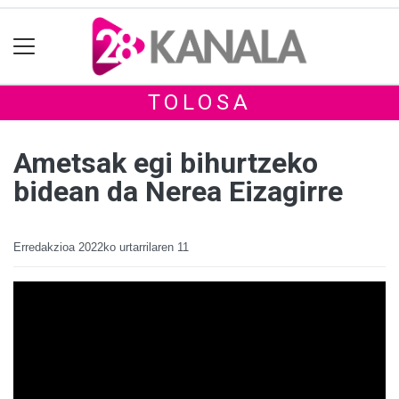
TOLOSA
Ametsak egi bihurtzeko
bidean da Nerea Eizagirre
Erredakzioa
2022ko urtarrilaren 11