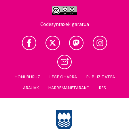
Codesyntaxek garatua
HONI BURUZ
LEGE OHARRA
PUBLIZITATEA
ARAUAK
HARREMANETARAKO
RSS