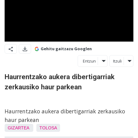
Gehitu gaitzazu Googlen
Entzun
Itzuli
Haurrentzako aukera dibertigarriak
zerkausiko haur parkean
Haurrentzako aukera dibertigarriak zerkausiko
haur parkean
GIZARTEA
TOLOSA