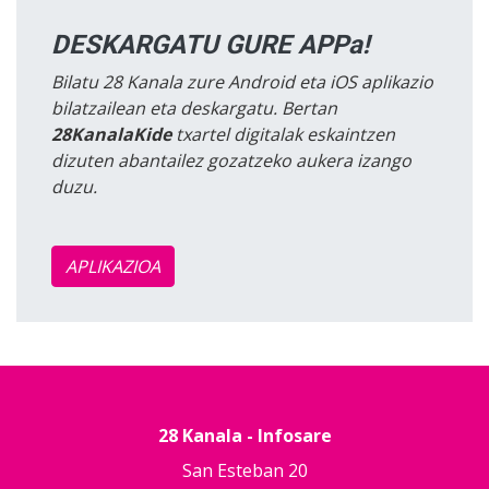
DESKARGATU GURE APPa!
Bilatu 28 Kanala zure Android eta iOS aplikazio
bilatzailean eta deskargatu. Bertan
28KanalaKide
txartel digitalak eskaintzen
dizuten abantailez gozatzeko aukera izango
duzu.
APLIKAZIOA
28 Kanala - Infosare
San Esteban 20