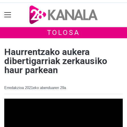
TOLOSA
Haurrentzako aukera
dibertigarriak zerkausiko
haur parkean
Erredakzioa
2021eko abenduaren 29a