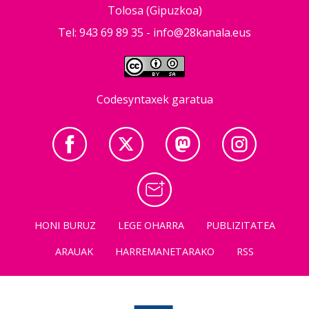
Tolosa (Gipuzkoa)
Tel: 943 69 89 35 -
info@28kanala.eus
Codesyntaxek garatua
HONI BURUZ
LEGE OHARRA
PUBLIZITATEA
ARAUAK
HARREMANETARAKO
RSS