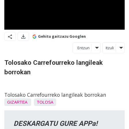
Gehitu gaitzazu Googlen
Entzun
Itzuli
Tolosako Carrefourreko langileak
borrokan
Tolosako Carrefourreko langileak borrokan
GIZARTEA
TOLOSA
DESKARGATU GURE APPa!