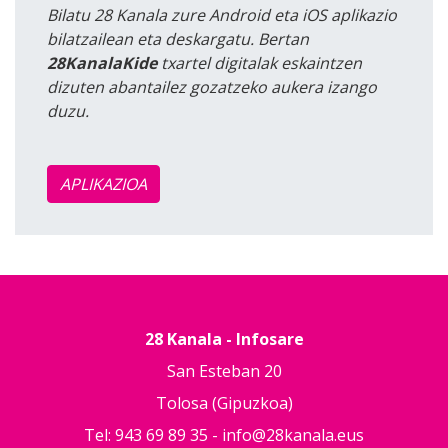
Bilatu 28 Kanala zure Android eta iOS aplikazio
bilatzailean eta deskargatu. Bertan
28KanalaKide
txartel digitalak eskaintzen
dizuten abantailez gozatzeko aukera izango
duzu.
APLIKAZIOA
28 Kanala - Infosare
San Esteban 20
Tolosa (Gipuzkoa)
Tel: 943 69 89 35 -
info@28kanala.eus