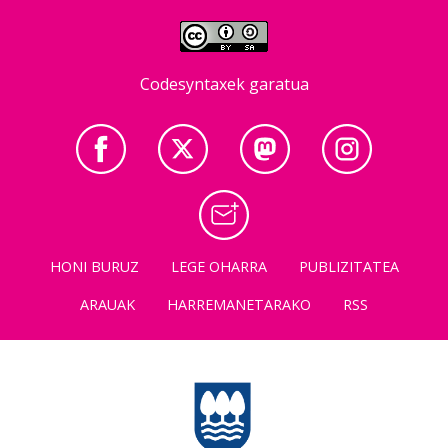
Codesyntaxek garatua
HONI BURUZ
LEGE OHARRA
PUBLIZITATEA
ARAUAK
HARREMANETARAKO
RSS