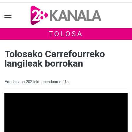
TOLOSA
Tolosako Carrefourreko
langileak borrokan
Erredakzioa
2021eko abenduaren 21a