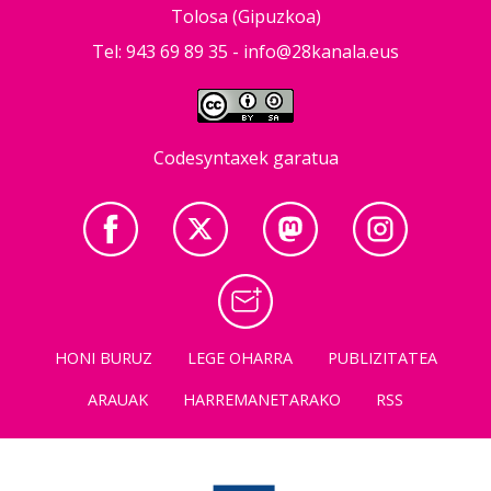
Tolosa (Gipuzkoa)
Tel: 943 69 89 35 -
info@28kanala.eus
Codesyntaxek garatua
HONI BURUZ
LEGE OHARRA
PUBLIZITATEA
ARAUAK
HARREMANETARAKO
RSS