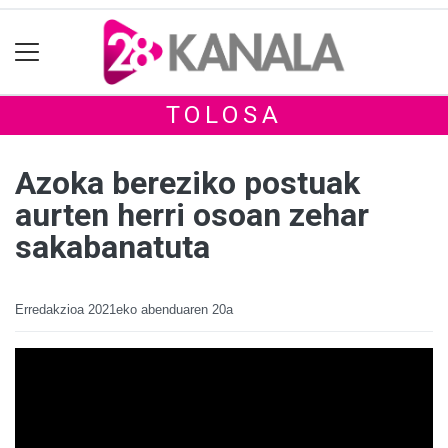
TOLOSA
Azoka bereziko postuak
aurten herri osoan zehar
sakabanatuta
Erredakzioa
2021eko abenduaren 20a