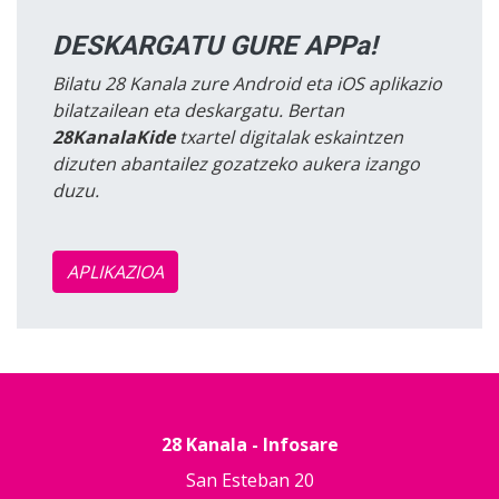
DESKARGATU GURE APPa!
Bilatu 28 Kanala zure Android eta iOS aplikazio
bilatzailean eta deskargatu. Bertan
28KanalaKide
txartel digitalak eskaintzen
dizuten abantailez gozatzeko aukera izango
duzu.
APLIKAZIOA
28 Kanala - Infosare
San Esteban 20