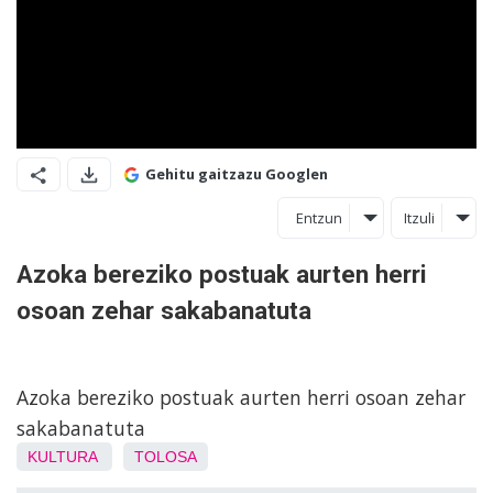
Gehitu gaitzazu Googlen
Entzun
Itzuli
Azoka bereziko postuak aurten herri
osoan zehar sakabanatuta
Azoka bereziko postuak aurten herri osoan zehar
sakabanatuta
KULTURA
TOLOSA