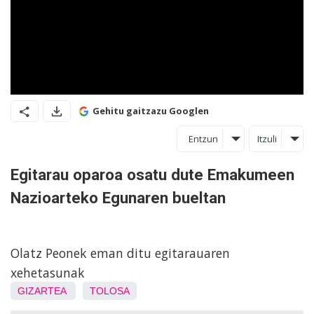
Gehitu gaitzazu Googlen
Entzun
Itzuli
Egitarau oparoa osatu dute Emakumeen
Nazioarteko Egunaren bueltan
Olatz Peonek eman ditu egitarauaren
xehetasunak
GIZARTEA
TOLOSA