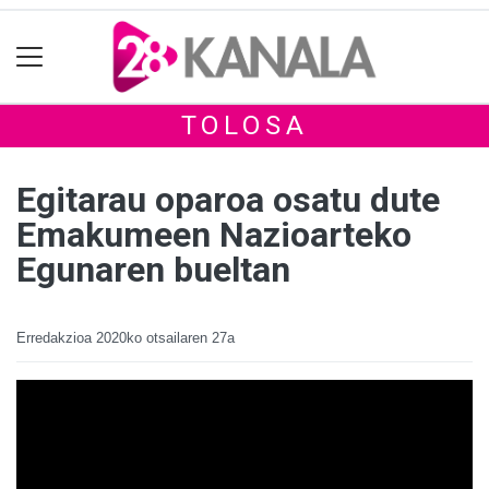
TOLOSA
Egitarau oparoa osatu dute
Emakumeen Nazioarteko
Egunaren bueltan
Erredakzioa
2020ko otsailaren 27a