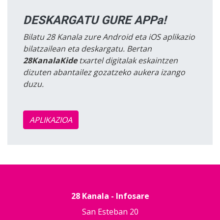
DESKARGATU GURE APPa!
Bilatu 28 Kanala zure Android eta iOS aplikazio
bilatzailean eta deskargatu. Bertan
28KanalaKide
txartel digitalak eskaintzen
dizuten abantailez gozatzeko aukera izango
duzu.
APLIKAZIOA
28 Kanala - Infosare
San Esteban 20