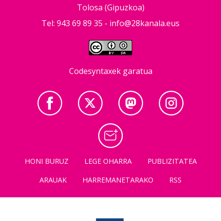
Tolosa (Gipuzkoa)
Tel: 943 69 89 35 -
info@28kanala.eus
Codesyntaxek garatua
HONI BURUZ
LEGE OHARRA
PUBLIZITATEA
ARAUAK
HARREMANETARAKO
RSS