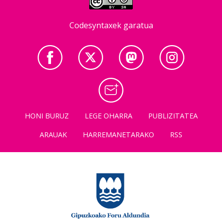
Codesyntaxek garatua
HONI BURUZ
LEGE OHARRA
PUBLIZITATEA
ARAUAK
HARREMANETARAKO
RSS