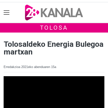
TOLOSA
Tolosaldeko Energia Bulegoa
martxan
Erredakzioa
2021eko abenduaren 15a