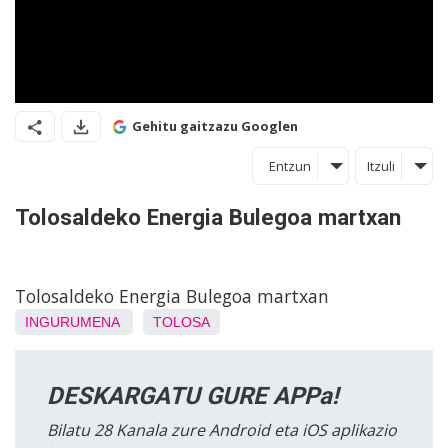
Gehitu gaitzazu Googlen
Entzun
Itzuli
Tolosaldeko Energia Bulegoa martxan
Tolosaldeko Energia Bulegoa martxan
INGURUMENA
TOLOSA
DESKARGATU GURE APPa!
Bilatu 28 Kanala zure Android eta iOS aplikazio