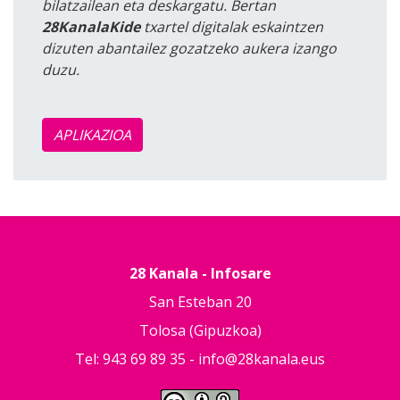
bilatzailean eta deskargatu. Bertan
28KanalaKide
txartel digitalak eskaintzen
dizuten abantailez gozatzeko aukera izango
duzu.
APLIKAZIOA
28 Kanala - Infosare
San Esteban 20
Tolosa (Gipuzkoa)
Tel: 943 69 89 35 -
info@28kanala.eus