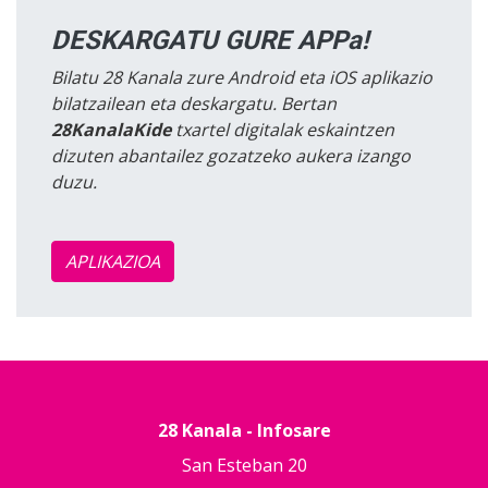
DESKARGATU GURE APPa!
Bilatu 28 Kanala zure Android eta iOS aplikazio
bilatzailean eta deskargatu. Bertan
28KanalaKide
txartel digitalak eskaintzen
dizuten abantailez gozatzeko aukera izango
duzu.
APLIKAZIOA
28 Kanala - Infosare
San Esteban 20