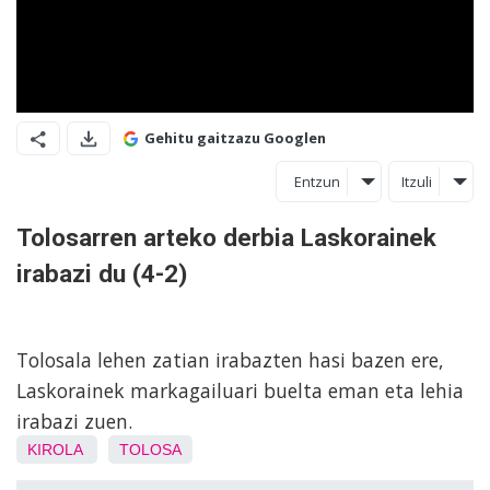
Gehitu gaitzazu Googlen
Entzun
Itzuli
Tolosarren arteko derbia Laskorainek
irabazi du (4-2)
Tolosala lehen zatian irabazten hasi bazen ere,
Laskorainek markagailuari buelta eman eta lehia
irabazi zuen.
KIROLA
TOLOSA