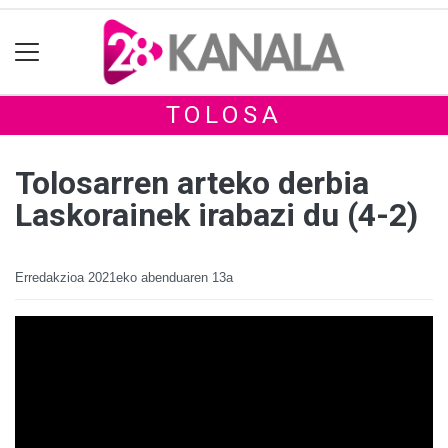
TOLOSA
Tolosarren arteko derbia
Laskorainek irabazi du (4-2)
Erredakzioa
2021eko abenduaren 13a