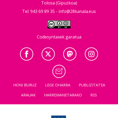
Tolosa (Gipuzkoa)
Tel: 943 69 89 35 -
info@28kanala.eus
Codesyntaxek garatua
HONI BURUZ
LEGE OHARRA
PUBLIZITATEA
ARAUAK
HARREMANETARAKO
RSS