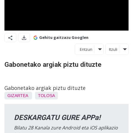
Gehitu gaitzazu Googlen
Entzun
Itzuli
Gabonetako argiak piztu dituzte
Gabonetako argiak piztu dituzte
GIZARTEA
TOLOSA
DESKARGATU GURE APPa!
Bilatu 28 Kanala zure Android eta iOS aplikazio