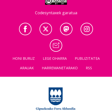
Codesyntaxek garatua
HONI BURUZ
LEGE OHARRA
PUBLIZITATEA
ARAUAK
HARREMANETARAKO
RSS