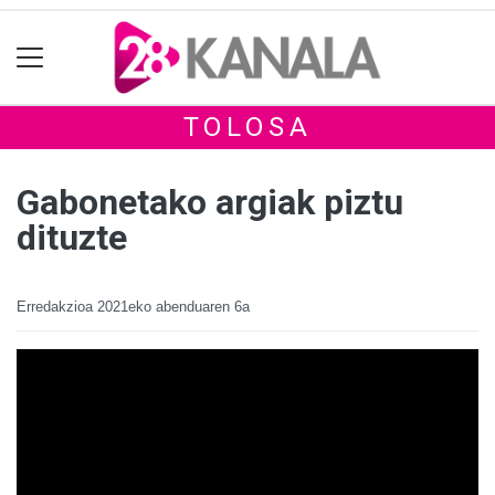
TOLOSA
Gabonetako argiak piztu
dituzte
Erredakzioa
2021eko abenduaren 6a