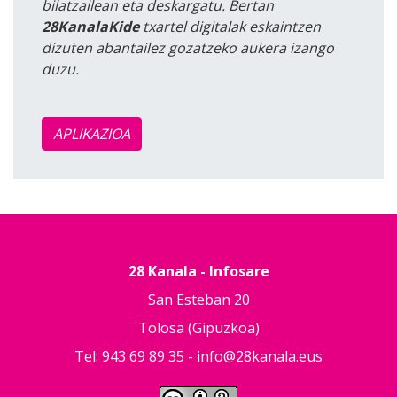
bilatzailean eta deskargatu. Bertan
28KanalaKide
txartel digitalak eskaintzen
dizuten abantailez gozatzeko aukera izango
duzu.
APLIKAZIOA
28 Kanala - Infosare
San Esteban 20
Tolosa (Gipuzkoa)
Tel: 943 69 89 35 -
info@28kanala.eus