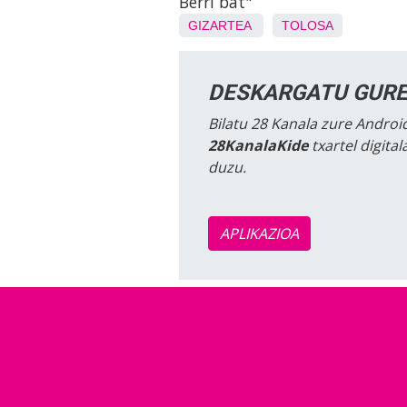
Berri bat"
GIZARTEA
TOLOSA
DESKARGATU GURE
Bilatu 28 Kanala zure Android
28KanalaKide
txartel digita
duzu.
APLIKAZIOA