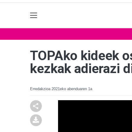
TOPAko kideek os
kezkak adierazi d
Erredakzioa
2021eko abenduaren 1a