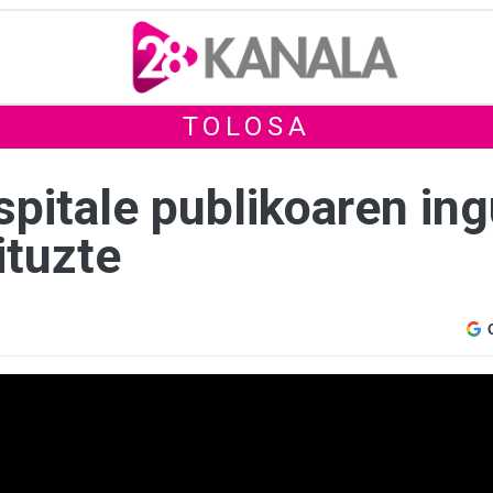
TOLOSA
pitale publikoaren ing
ituzte