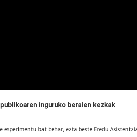
publikoaren inguruko beraien kezkak
e esperimentu bat behar, ezta beste Eredu Asistentzi