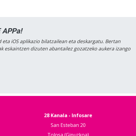
 APPa!
 eta iOS aplikazio bilatzailean eta deskargatu. Bertan
lak eskaintzen dizuten abantailez gozatzeko aukera izango
28 Kanala - Infosare
San Esteban 20
Tolosa (Gipuzkoa)