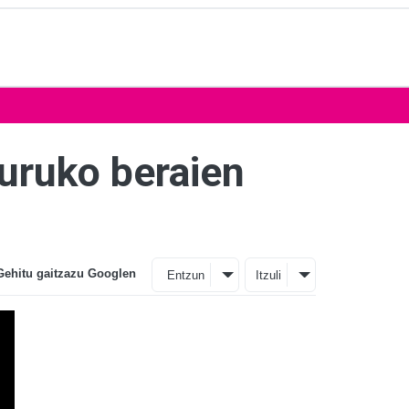
uruko beraien
Gehitu gaitzazu Googlen
Entzun
Itzuli