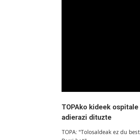
TOPAko kideek ospitale 
adierazi dituzte
TOPA: "Tolosaldeak ez du best