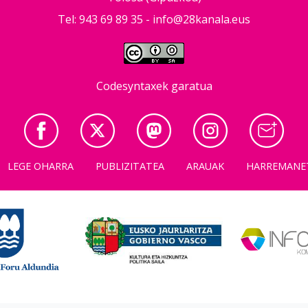
Tel: 943 69 89 35 -
info@28kanala.eus
Codesyntaxek garatua
LEGE OHARRA
PUBLIZITATEA
ARAUAK
HARREMANE