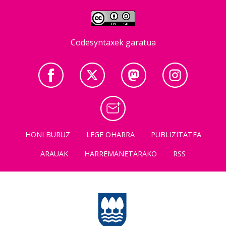
Codesyntaxek garatua
HONI BURUZ
LEGE OHARRA
PUBLIZITATEA
ARAUAK
HARREMANETARAKO
RSS