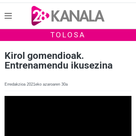
TOLOSA
Kirol gomendioak.
Entrenamendu ikusezina
Erredakzioa
2021eko azaroaren 30a