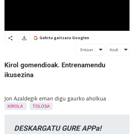
Gehitu gaitzazu Googlen
Entzun
Itzuli
Kirol gomendioak. Entrenamendu
ikusezina
Jon Azaldegik eman digu gaurko aholkua
KIROLA
TOLOSA
DESKARGATU GURE APPa!