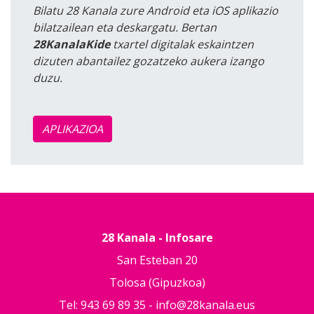
Bilatu 28 Kanala zure Android eta iOS aplikazio
bilatzailean eta deskargatu. Bertan
28KanalaKide
txartel digitalak eskaintzen
dizuten abantailez gozatzeko aukera izango
duzu.
APLIKAZIOA
28 Kanala - Infosare
San Esteban 20
Tolosa (Gipuzkoa)
Tel: 943 69 89 35 -
info@28kanala.eus