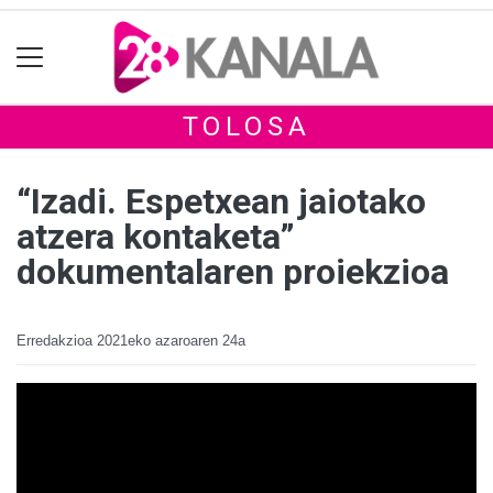
TOLOSA
“Izadi. Espetxean jaiotako
atzera kontaketa”
dokumentalaren proiekzioa
Erredakzioa
2021eko azaroaren 24a