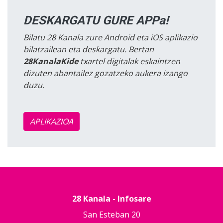
DESKARGATU GURE APPa!
Bilatu 28 Kanala zure Android eta iOS aplikazio
bilatzailean eta deskargatu. Bertan
28KanalaKide
txartel digitalak eskaintzen
dizuten abantailez gozatzeko aukera izango
duzu.
APLIKAZIOA
28 Kanala - Infosare
San Esteban 20