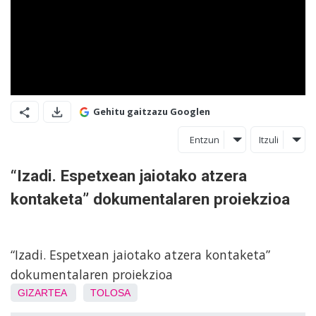
Gehitu gaitzazu Googlen
Entzun
Itzuli
“Izadi. Espetxean jaiotako atzera
kontaketa” dokumentalaren proiekzioa
“Izadi. Espetxean jaiotako atzera kontaketa”
dokumentalaren proiekzioa
GIZARTEA
TOLOSA