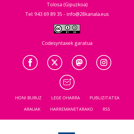
Tolosa (Gipuzkoa)
Tel: 943 69 89 35 -
info@28kanala.eus
Codesyntaxek garatua
HONI BURUZ
LEGE OHARRA
PUBLIZITATEA
ARAUAK
HARREMANETARAKO
RSS