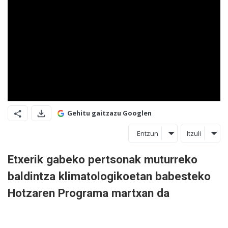
Gehitu gaitzazu Googlen
Entzun
Itzuli
Etxerik gabeko pertsonak muturreko
baldintza klimatologikoetan babesteko
Hotzaren Programa martxan da