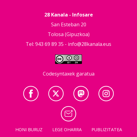
28 Kanala - Infosare
San Esteban 20
Tolosa (Gipuzkoa)
Tel: 943 69 89 35 -
info@28kanala.eus
Codesyntaxek garatua
HONI BURUZ
LEGE OHARRA
PUBLIZITATEA