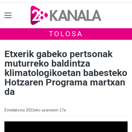
TOLOSA
Etxerik gabeko pertsonak
muturreko baldintza
klimatologikoetan babesteko
Hotzaren Programa martxan
da
Erredakzioa
2021eko azaroaren 17a