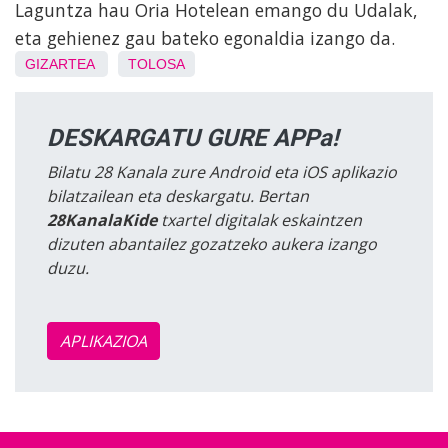
Laguntza hau Oria Hotelean emango du Udalak,
eta gehienez gau bateko egonaldia izango da.
GIZARTEA
TOLOSA
DESKARGATU GURE APPa!
Bilatu 28 Kanala zure Android eta iOS aplikazio
bilatzailean eta deskargatu. Bertan
28KanalaKide
txartel digitalak eskaintzen
dizuten abantailez gozatzeko aukera izango
duzu.
APLIKAZIOA