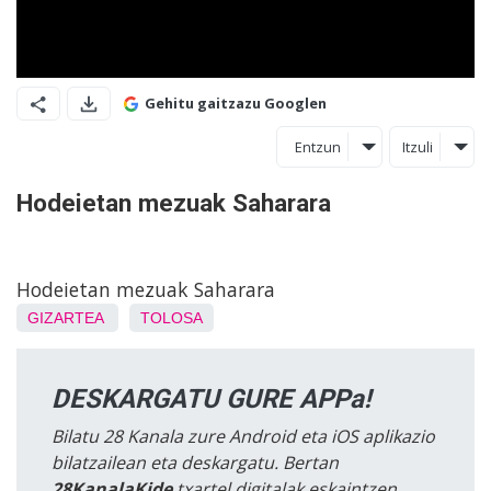
Gehitu gaitzazu Googlen
Entzun
Itzuli
Hodeietan mezuak Saharara
Hodeietan mezuak Saharara
GIZARTEA
TOLOSA
DESKARGATU GURE APPa!
Bilatu 28 Kanala zure Android eta iOS aplikazio
bilatzailean eta deskargatu. Bertan
28KanalaKide
txartel digitalak eskaintzen