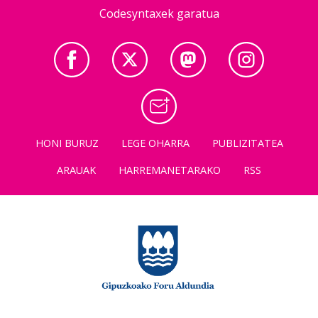
Codesyntaxek garatua
HONI BURUZ
LEGE OHARRA
PUBLIZITATEA
ARAUAK
HARREMANETARAKO
RSS