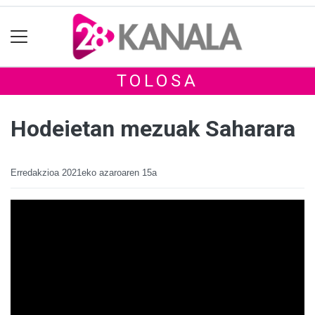
TOLOSA
Hodeietan mezuak Saharara
Erredakzioa
2021eko azaroaren 15a