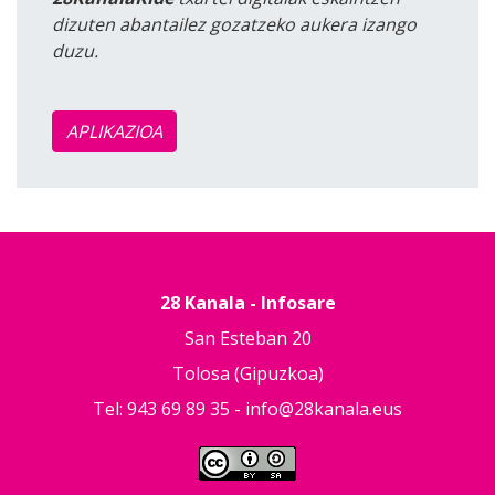
dizuten abantailez gozatzeko aukera izango
duzu.
APLIKAZIOA
28 Kanala - Infosare
San Esteban 20
Tolosa (Gipuzkoa)
Tel: 943 69 89 35 -
info@28kanala.eus